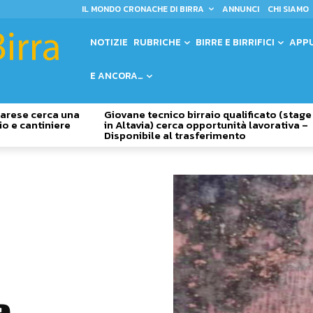
IL MONDO CRONACHE DI BIRRA
ANNUNCI
CHI SIAMO
NOTIZIE
RUBRICHE
BIRRE E BIRRIFICI
APP
E ANCORA…
 Varese cerca una
Giovane tecnico birraio qualificato (stage
io e cantiniere
in Altavia) cerca opportunità lavorativa –
Disponibile al trasferimento
a