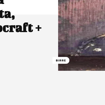
ta,
craft +
BIRRE
atsApp
Linkedin
X