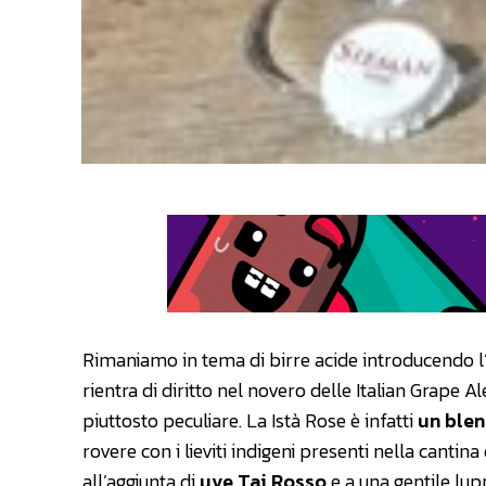
Rimaniamo in tema di birre acide introducendo l
rientra di diritto nel novero delle Italian Grape 
piuttosto peculiare. La Istà Rose è infatti
un blen
rovere con i lieviti indigeni presenti nella cantina
all’aggiunta di
uve Tai Rosso
e a una gentile lup