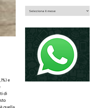
,1%) e
e
i di
osto
 è quella