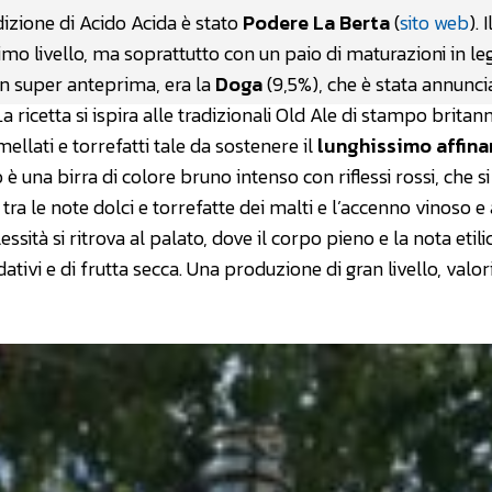
 edizione di Acido Acida è stato
Podere La Berta
(
sito web
). I
imo livello, ma soprattutto con un paio di maturazioni in l
in super anteprima, era la
Doga
(9,5%), che è stata annunci
ricetta si ispira alle tradizionali Old Ale di stampo britann
ellati e torrefatti tale da sostenere il
lunghissimo affin
to è una birra di colore bruno intenso con riflessi rossi, che si
a le note dolci e torrefatte dei malti e l’accenno vinoso e
ità si ritrova al palato, dove il corpo pieno e la nota etili
dativi e di frutta secca. Una produzione di gran livello, valo