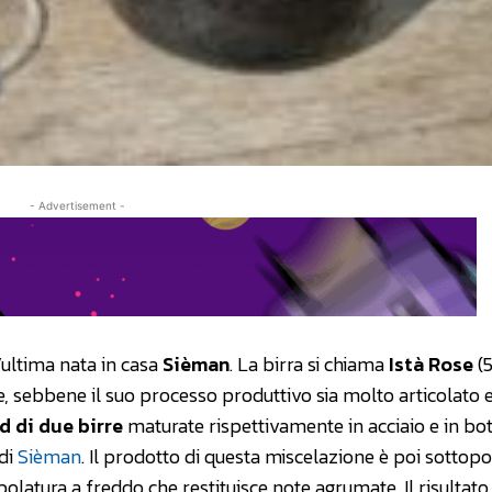
- Advertisement -
’ultima nata in casa
Sièman
. La birra si chiama
Istà Rose
(5
Ale, sebbene il suo processo produttivo sia molto articolato 
d di due birre
maturate rispettivamente in acciaio e in bott
 di
Sièman
. Il prodotto di questa miscelazione è poi sottop
polatura a freddo che restituisce note agrumate. Il risultato