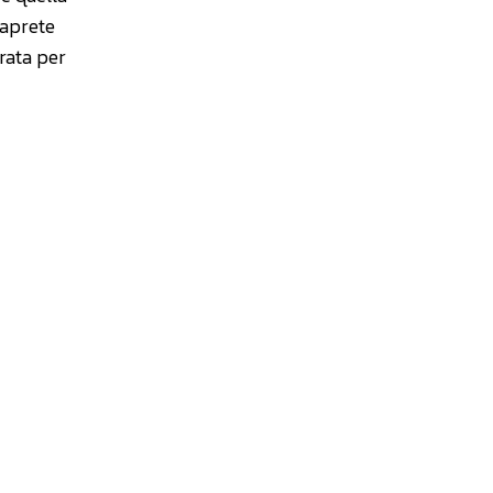
saprete
urata per