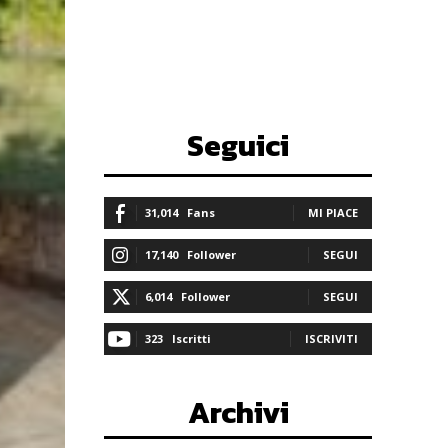
Seguici
31,014
Fans
MI PIACE
17,140
Follower
SEGUI
6,014
Follower
SEGUI
323
Iscritti
ISCRIVITI
Archivi