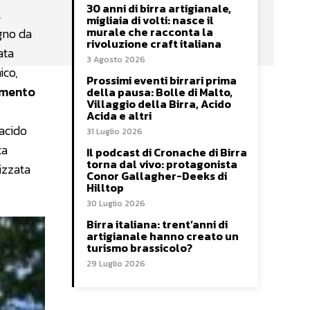
30 anni di birra artigianale,
l
migliaia di volti: nasce il
murale che racconta la
egno da
rivoluzione craft italiana
ata
3 Agosto 2026
ico,
Prossimi eventi birrari prima
amento
della pausa: Bolle di Malto,
Villaggio della Birra, Acido
Acida e altri
 acido
31 Luglio 2026
ca
Il podcast di Cronache di Birra
torna dal vivo: protagonista
rizzata
Conor Gallagher-Deeks di
Hilltop
30 Luglio 2026
Birra italiana: trent’anni di
artigianale hanno creato un
turismo brassicolo?
29 Luglio 2026