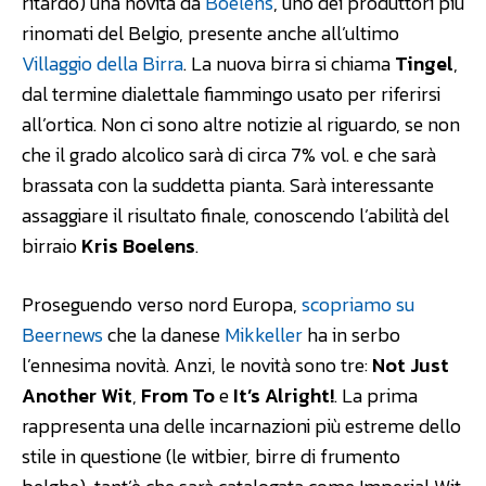
ritardo) una novità da
Boelens
, uno dei produttori più
rinomati del Belgio, presente anche all’ultimo
Villaggio della Birra
. La nuova birra si chiama
Tingel
,
dal termine dialettale fiammingo usato per riferirsi
all’ortica. Non ci sono altre notizie al riguardo, se non
che il grado alcolico sarà di circa 7% vol. e che sarà
brassata con la suddetta pianta. Sarà interessante
assaggiare il risultato finale, conoscendo l’abilità del
birraio
Kris Boelens
.
Proseguendo verso nord Europa,
scopriamo su
Beernews
che la danese
Mikkeller
ha in serbo
l’ennesima novità. Anzi, le novità sono tre:
Not Just
Another Wit
,
From To
e
It’s Alright!
. La prima
rappresenta una delle incarnazioni più estreme dello
stile in questione (le witbier, birre di frumento