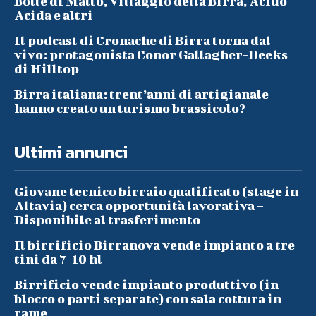
Bolle di Malto, Villaggio della Birra, Acido
Acida e altri
Il podcast di Cronache di Birra torna dal
vivo: protagonista Conor Gallagher-Deeks
di Hilltop
Birra italiana: trent’anni di artigianale
hanno creato un turismo brassicolo?
Ultimi annunci
Giovane tecnico birraio qualificato (stage in
Altavia) cerca opportunità lavorativa –
Disponibile al trasferimento
Il birrificio Birranova vende impianto a tre
tini da 7-10 hl
Birrificio vende impianto produttivo (in
blocco o parti separate) con sala cottura in
rame