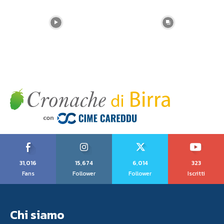
31,016
15,674
6,014
323
Fans
Follower
Follower
Iscritti
Chi siamo