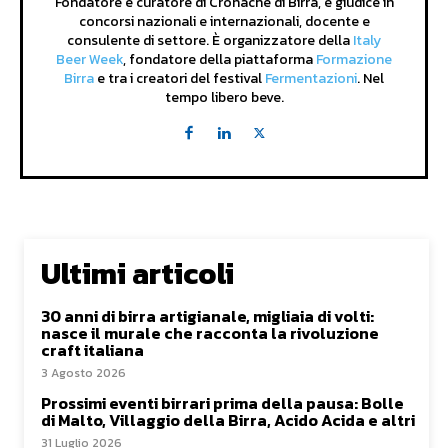
Fondatore e curatore di Cronache di Birra, è giudice in
concorsi nazionali e internazionali, docente e
consulente di settore. È organizzatore della
Italy
Beer Week
, fondatore della piattaforma
Formazione
Birra
e tra i creatori del festival
Fermentazioni
. Nel
tempo libero beve.
Ultimi articoli
30 anni di birra artigianale, migliaia di volti:
nasce il murale che racconta la rivoluzione
craft italiana
3 Agosto 2026
Prossimi eventi birrari prima della pausa: Bolle
di Malto, Villaggio della Birra, Acido Acida e altri
31 Luglio 2026