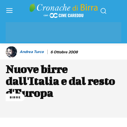
Andrea Turco
6 Ottobre 2008
Nuove birre
dall'Italia e dal resto
d'Europa
BIRRE