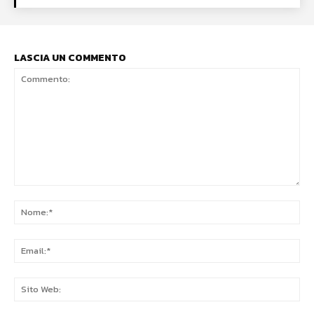
LASCIA UN COMMENTO
Commento:
No
Ema
Sit
We