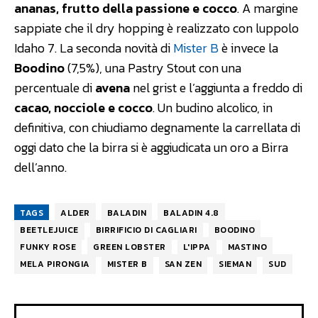
ananas, frutto della passione e cocco
. A margine
sappiate che il dry hopping è realizzato con luppolo
Idaho 7. La seconda novità di
Mister B
è invece la
Boodino
(7,5%), una Pastry Stout con una
percentuale di
avena
nel grist e l’aggiunta a freddo di
cacao, nocciole e cocco
. Un budino alcolico, in
definitiva, con chiudiamo degnamente la carrellata di
oggi dato che la birra si è aggiudicata un oro a Birra
dell’anno.
TAGS
ALDER
BALADIN
BALADIN 4.8
BEETLEJUICE
BIRRIFICIO DI CAGLIARI
BOODINO
FUNKY ROSE
GREEN LOBSTER
L'IPPA
MASTINO
MELA PIRONGIA
MISTER B
SAN ZEN
SIEMAN
SUD