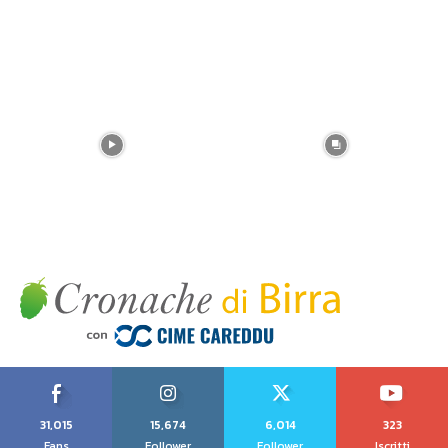
31,015
15,674
6,014
323
Fans
Follower
Follower
Iscritti