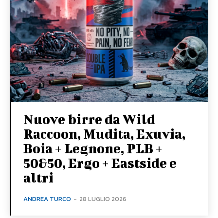
Nuove birre da Wild
Raccoon, Mudita, Exuvia,
Boia + Legnone, PLB +
50&50, Ergo + Eastside e
altri
ANDREA TURCO
-
28 LUGLIO 2026