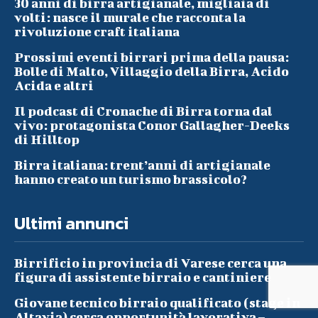
30 anni di birra artigianale, migliaia di
volti: nasce il murale che racconta la
rivoluzione craft italiana
Prossimi eventi birrari prima della pausa:
Bolle di Malto, Villaggio della Birra, Acido
Acida e altri
Il podcast di Cronache di Birra torna dal
vivo: protagonista Conor Gallagher-Deeks
di Hilltop
Birra italiana: trent’anni di artigianale
hanno creato un turismo brassicolo?
Ultimi annunci
Birrificio in provincia di Varese cerca una
figura di assistente birraio e cantiniere
Giovane tecnico birraio qualificato (stage in
Altavia) cerca opportunità lavorativa –