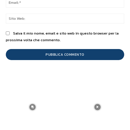
Ema
Sit
We
Salva il mio nome, email e sito web in questo browser per la
prossima volta che commento.