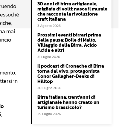
30 anni di birra artigianale,
truendo
migliaia di volti: nasce il murale
che racconta la rivoluzione
ressoché
craft italiana
siche,
3 Agosto 2026
 ha mai
Prossimi eventi birrari prima
uncio
della pausa: Bolle di Malto,
Villaggio della Birra, Acido
Acida e altri
31 Luglio 2026
Il podcast di Cronache di Birra
torna dal vivo: protagonista
omento,
Conor Gallagher-Deeks di
tersi in
Hilltop
30 Luglio 2026
Birra italiana: trent’anni di
artigianale hanno creato un
io
turismo brassicolo?
i,
29 Luglio 2026