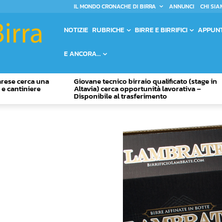
IL MONDO CRONACHE DI BIRRA
ANNUNCI
CHI SIA
NOTIZIE
RUBRICHE
BIRRE E BIRRIFICI
APPUN
E ANCORA…
Varese cerca una
Giovane tecnico birraio qualificato (stage in
o e cantiniere
Altavia) cerca opportunità lavorativa –
Disponibile al trasferimento