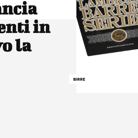
ancia
enti in
vo la
BIRRE
atsApp
Linkedin
X