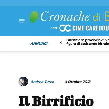
Birrificio in provincia di 
ANNUNCI
figura di assistente birrai
4 Ottobre 2018
Andrea Turco
Il Birrificio