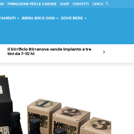
CERCA
MO
FORMAZIONE PER LE AZIENDE
SHOP
CONTATTI
TAMENTI
BIRRA IERI E OGGI
DOVE BERE
Il birrificio Birranova vende impianto a tre
tini da 7-10 hl