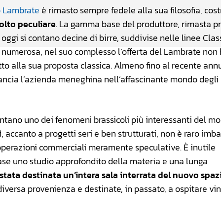
io Lambrate
è rimasto sempre fedele alla sua filosofia, cos
olto peculiare
. La gamma base del produttore, rimasta p
: oggi si contano decine di birre, suddivise nelle linee Clas
ur numerosa, nel suo complesso l’offerta del Lambrate non
tto alla sua proposta classica. Almeno fino al recente ann
lancia l’azienda meneghina nell’affascinante mondo degli
ntano uno dei fenomeni brassicoli più interessanti del m
 accanto a progetti seri e ben strutturati, non è raro imbat
operazioni commerciali meramente speculative. È inutile
base uno studio approfondito della materia e una lunga
stata destinata un’intera sala interrata del nuovo spaz
diversa provenienza e destinate, in passato, a ospitare vin