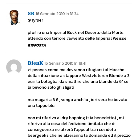
SR
16 Gennaio 2010 In 18:34
@Tyrser
pfui! io una Imperial Bock nel Deserto della Morte.
attendo con terrore l’avvento delle Imperial Weisse
RISPOSTA
BienK
16 Gennaio 2010 In 18:41
>i peones come me dovranno rifugiarsi al Macche
della situazione a stappare Westvleteren Blonde a 3
euri la bottiglia, da smaltire che una blonde da 6° se
la bevono solo gli sfigati
ma magari a 3 € , vengo anch’io , ieri sera ho bevuto
una tappo blu.
non mi riferivo al dry hopping (sia benedetto) , mi
riferivo alla cosa dell’edizione limitata che di
conseguenza ne alzerà l’appeal tra i cosidetti
beergeeks che ne alzeranno la domanda ed il prezzo