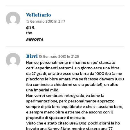
Velleitario
15 Gennaio 2010 In 21:17
@SR,
thx
RISPOSTA
Birri
15 Gennaio 2010 In 21:26
Non so, personalmente mi hanno un po’ stancato
certi esperimenti estremi…un giorno esce una birra
da 27 gradi, un’altro esce una birra da 1000 ibu (a me
piacciono le birre amare, ma se facesse davvero 1000
ibu comincio a chiedermi se sia potabile!), un altro
una imperial mild.
Non vorrei sembrare retrogrado, va bene la
sperimentazione, però personalmente apprezzo
sempre di più birre equilibrate e che si lasciano bere,
e sempre meno birre estreme che escono con il
proposito di spaccare il mercato.
Visto che è stato citato Brew Dog: pochi giorni fa ho
bevuto una Nanny State, mentre stasera una 77