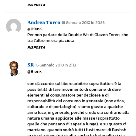
RISPOSTA
Andrea Turco
16 Gennaio 2010 In 20:33
@BienK
Per non parlare della Double Wit di Glazen Toren, che
tra l’altro mi era piaciuta
RISPOSTA
SR
16 Gennaio 2010 In 21:13
@Bienk
son d’accordo sul libero arbitrio soprattutto c’è la
possibilità di fare movimento di opinione, di dare
elementi al consumatore per decidere e di
responsabilità del consumo in generale (non etica,
culturale e di portafoglio). siamo giusto a qualche
anno luce, in generale, perché credo sia contrario alla
natura umana applicate alle masse (soprattutto
quelle che pensano di saperla lunga). e su questo ci
marciano. quando vedrò tutti i fusti marci di Bashsh
in circolazione (mi risulta anche tu fortunello ci sia