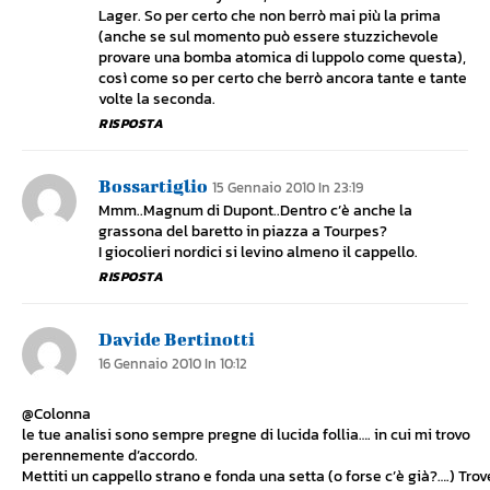
Lager. So per certo che non berrò mai più la prima
(anche se sul momento può essere stuzzichevole
provare una bomba atomica di luppolo come questa),
così come so per certo che berrò ancora tante e tante
volte la seconda.
RISPOSTA
Bossartiglio
15 Gennaio 2010 In 23:19
Mmm..Magnum di Dupont..Dentro c’è anche la
grassona del baretto in piazza a Tourpes?
I giocolieri nordici si levino almeno il cappello.
RISPOSTA
Davide Bertinotti
16 Gennaio 2010 In 10:12
@Colonna
le tue analisi sono sempre pregne di lucida follia…. in cui mi trovo
perennemente d’accordo.
Mettiti un cappello strano e fonda una setta (o forse c’è già?….) Trov