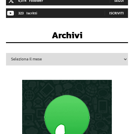
6,014
Follower
SEGUI
323
Iscritti
ISCRIVITI
Archivi