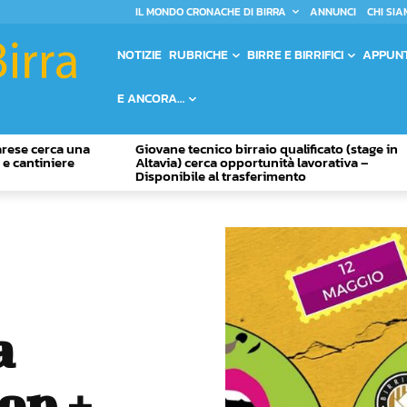
IL MONDO CRONACHE DI BIRRA
ANNUNCI
CHI SIA
NOTIZIE
RUBRICHE
BIRRE E BIRRIFICI
APPUN
E ANCORA…
Varese cerca una
Giovane tecnico birraio qualificato (stage in
o e cantiniere
Altavia) cerca opportunità lavorativa –
Disponibile al trasferimento
a
op +