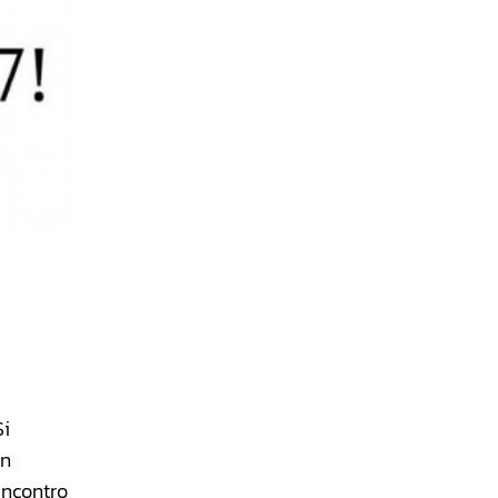
Si
un
’incontro