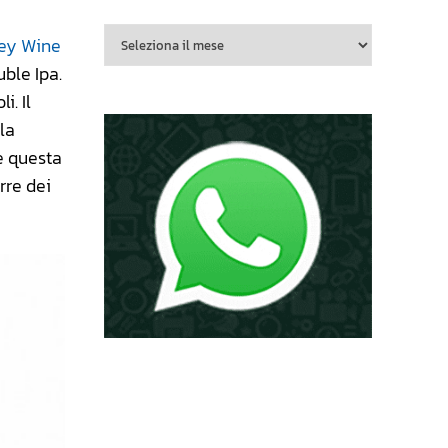
ey Wine
uble Ipa.
. Il
la
re questa
rre dei