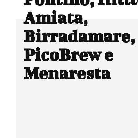
Amiata,
Birradamare,
PicoBrew e
Menaresta
Facebook
Wh
CONDIVIDERE