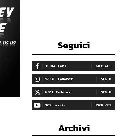
Seguici
31,014
Fans
MI PIACE
17,146
Follower
SEGUI
6,014
Follower
SEGUI
323
Iscritti
ISCRIVITI
Archivi