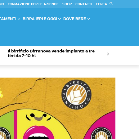
CERCA
MO
FORMAZIONE PER LE AZIENDE
SHOP
CONTATTI
TAMENTI
BIRRA IERI E OGGI
DOVE BERE
Il birrificio Birranova vende impianto a tre
tini da 7-10 hl