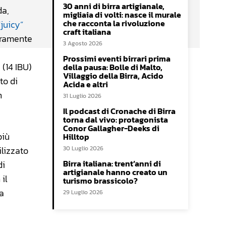
30 anni di birra artigianale,
da,
migliaia di volti: nasce il murale
che racconta la rivoluzione
“juicy”
craft italiana
aramente
3 Agosto 2026
Prossimi eventi birrari prima
 (14 IBU)
della pausa: Bolle di Malto,
Villaggio della Birra, Acido
to di
Acida e altri
n
31 Luglio 2026
Il podcast di Cronache di Birra
torna dal vivo: protagonista
Conor Gallagher-Deeks di
più
Hilltop
ilizzato
30 Luglio 2026
Birra italiana: trent’anni di
di
artigianale hanno creato un
 il
turismo brassicolo?
ea
29 Luglio 2026