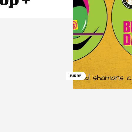
BIRRE
atsApp
Linkedin
X