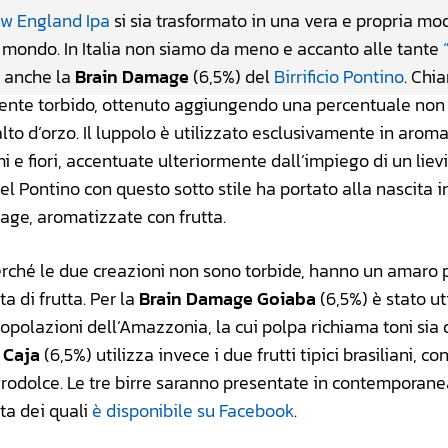
w England Ipa
si sia trasformato in una vera e propria mo
del mondo. In Italia non siamo da meno e accanto alle tante
e anche la
Brain Damage
(6,5%) del
Birrificio Pontino
. Chi
samente torbido, ottenuto aggiungendo una percentuale non
lto d’orzo. Il luppolo è utilizzato esclusivamente in aroma
i e fiori, accentuate ulteriormente dall’impiego di un lievi
del Pontino con questo sotto stile ha portato alla nascita i
ge, aromatizzate con frutta.
perché le due creazioni non sono torbide, hanno un amaro 
 di frutta. Per la
Brain Damage Goiaba
(6,5%) è stato ut
opolazioni dell’Amazzonia, la cui polpa richiama toni sia 
 Caja
(6,5%) utilizza invece i due frutti tipici brasiliani, con
grodolce. Le tre birre saranno presentate in contemporan
ista dei quali
è disponibile su Facebook
.