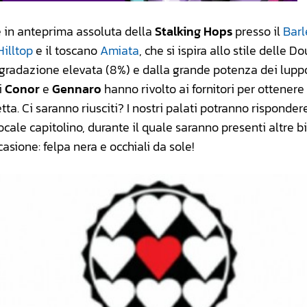
 in anteprima assoluta della
Stalking Hops
presso il
Barl
Hilltop
e il toscano
Amiata
, che si ispira allo stile delle Do
gradazione elevata (8%) e dalla grande potenza dei luppoli
i
Conor
e
Gennaro
hanno rivolto ai fornitori per ottenere 
etta. Ci saranno riusciti? I nostri palati potranno risponde
cale capitolino, durante il quale saranno presenti altre bi
asione: felpa nera e occhiali da sole!