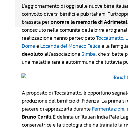
L’aggiornamento di oggi sulle nuove birre itali
coinvolto diversi birrifici e pub italiani. Purtro
brassata per
onorare la memoria di Adrimetal
conosciuto nella comunità della birra artigiana
realizzazione hanno partecipato
Toccalmatto
,
Dome
e
Locanda del Monaco Felice
e la famigli
devoluto
all’associazione
Simba
, che si batte 
una malattia rara e autoimmune che tuttavia pu
A proposito di Toccalmatto, è opportuno segnal
produzione del birrificio di Fidenza. La prima s
piacere di apprezzarla durante
Fermentazioni
,
Bruno Carilli
. È definita un’Italian India Pale La
conservatrice e la tipologia che ha trainato la riv