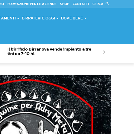
CERCA
MO
FORMAZIONE PER LE AZIENDE
SHOP
CONTATTI
TAMENTI
BIRRA IERI E OGGI
DOVE BERE
Il birrificio Birranova vende impianto a tre
tini da 7-10 hl