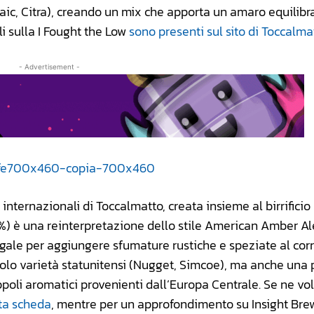
aic, Citra), creando un mix che apporta un amaro equilibr
li sulla I Fought the Low
sono presenti sul sito di Toccalma
- Advertisement -
 internazionali di Toccalmatto, creata insieme al birrificio
%) è una reinterpretazione dello stile American Amber Ale
egale per aggiungere sfumature rustiche e speziate al cor
olo varietà statunitensi (Nugget, Simcoe), ma anche una 
poli aromatici provenienti dall’Europa Centrale. Se ne vo
ta scheda
, mentre per un approfondimento su Insight Br