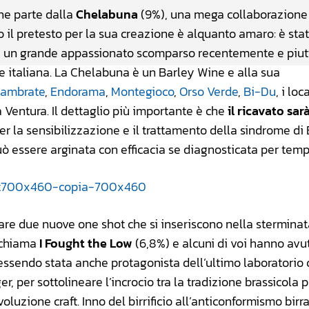
ane parte dalla
Chelabuna
(9%), una mega collaborazione
ppo il pretesto per la sua creazione è alquanto amaro: è sta
, un grande appassionato scomparso recentemente e piut
le italiana. La Chelabuna è un Barley Wine e alla sua
Lambrate
,
Endorama
,
Montegioco
,
Orso Verde
,
Bi-Du
, i loc
a Ventura. Il dettaglio più importante è che
il ricavato sar
per la sensibilizzazione e il trattamento della sindrome di
ò essere arginata con efficacia se diagnosticata per temp
are due nuove one shot che si inseriscono nella stermina
i chiama
I Fought the Low
(6,8%) e alcuni di voi hanno avut
 essendo stata anche protagonista dell’ultimo laboratorio
ger, per sottolineare l’incrocio tra la tradizione brassicola p
oluzione craft. Inno del birrificio all’anticonformismo birra