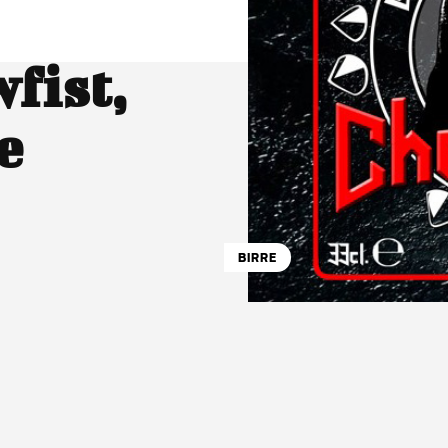
fist,
e
BIRRE
atsApp
Linkedin
X