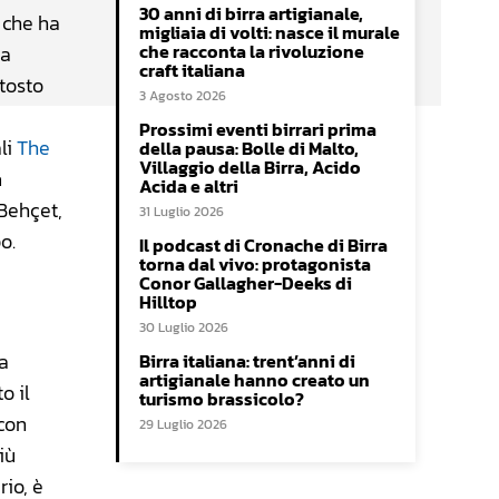
30 anni di birra artigianale,
 che ha
migliaia di volti: nasce il murale
che racconta la rivoluzione
ta
craft italiana
tosto
3 Agosto 2026
Prossimi eventi birrari prima
ali
The
della pausa: Bolle di Malto,
Villaggio della Birra, Acido
à
Acida e altri
 Behçet,
31 Luglio 2026
o.
Il podcast di Cronache di Birra
torna dal vivo: protagonista
Conor Gallagher-Deeks di
Hilltop
30 Luglio 2026
ta
Birra italiana: trent’anni di
artigianale hanno creato un
o il
turismo brassicolo?
 con
29 Luglio 2026
iù
rio, è