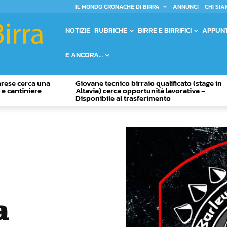
IL MONDO CRONACHE DI BIRRA
ANNUNCI
CHI SIA
NOTIZIE
RUBRICHE
BIRRE E BIRRIFICI
APPUN
E ANCORA…
Varese cerca una
Giovane tecnico birraio qualificato (stage in
o e cantiniere
Altavia) cerca opportunità lavorativa –
Disponibile al trasferimento
a