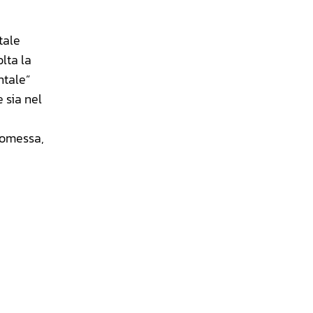
tale
lta la
ntale”
 sia nel
romessa,