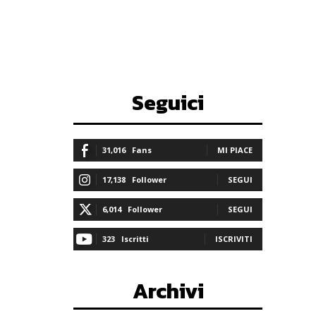
Seguici
31,016
Fans
MI PIACE
17,138
Follower
SEGUI
6,014
Follower
SEGUI
323
Iscritti
ISCRIVITI
Archivi