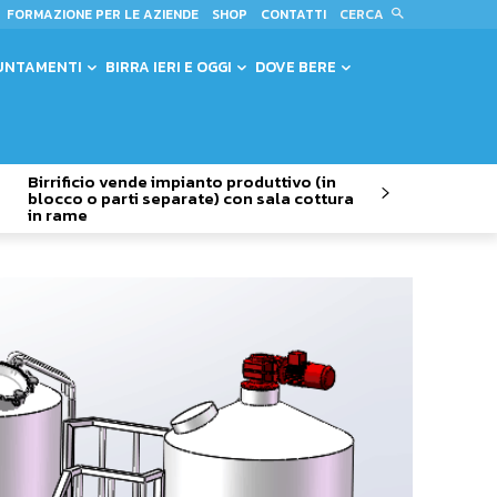
CERCA
FORMAZIONE PER LE AZIENDE
SHOP
CONTATTI
UNTAMENTI
BIRRA IERI E OGGI
DOVE BERE
Birrificio vende impianto produttivo (in
blocco o parti separate) con sala cottura
in rame