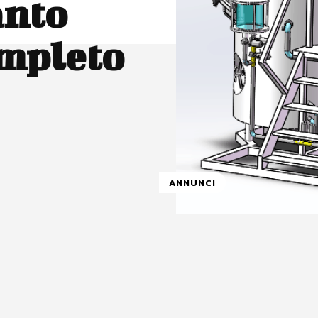
anto
ompleto
ANNUNCI
atsApp
Linkedin
X