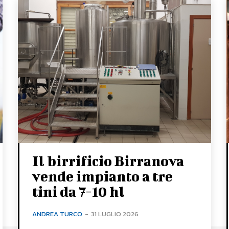
Il birrificio Birranova
vende impianto a tre
tini da 7-10 hl
ANDREA TURCO
-
31 LUGLIO 2026