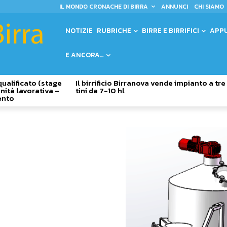
IL MONDO CRONACHE DI BIRRA
ANNUNCI
CHI SIAMO
NOTIZIE
RUBRICHE
BIRRE E BIRRIFICI
APP
E ANCORA…
qualificato (stage
Il birrificio Birranova vende impianto a tre
nità lavorativa –
tini da 7-10 hl
ento