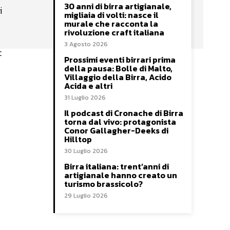
30 anni di birra artigianale,
i
migliaia di volti: nasce il
murale che racconta la
rivoluzione craft italiana
3 Agosto 2026
c
Prossimi eventi birrari prima
della pausa: Bolle di Malto,
Villaggio della Birra, Acido
Acida e altri
31 Luglio 2026
Il podcast di Cronache di Birra
torna dal vivo: protagonista
Conor Gallagher-Deeks di
Hilltop
30 Luglio 2026
Birra italiana: trent’anni di
artigianale hanno creato un
turismo brassicolo?
29 Luglio 2026