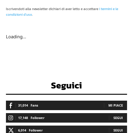
Iscrivendoti alla newsletter dichiari di aver letto e accettare
i termini e le
condizioni d'uso
.
Loading...
Seguici
31,014
Fans
MI PIACE
17,148
Follower
SEGUI
6,014
Follower
SEGUI