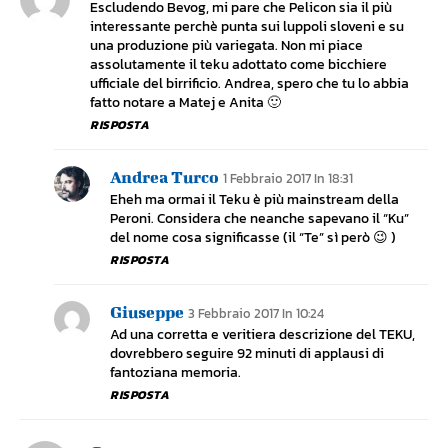
Escludendo Bevog, mi pare che Pelicon sia il più
interessante perchè punta sui luppoli sloveni e su
una produzione più variegata. Non mi piace
assolutamente il teku adottato come bicchiere
ufficiale del birrificio. Andrea, spero che tu lo abbia
fatto notare a Matej e Anita 🙂
RISPOSTA
Andrea Turco
1 Febbraio 2017 In 18:31
Eheh ma ormai il Teku è più mainstream della
Peroni. Considera che neanche sapevano il “Ku”
del nome cosa significasse (il “Te” sì però 😉 )
RISPOSTA
Giuseppe
3 Febbraio 2017 In 10:24
Ad una corretta e veritiera descrizione del TEKU,
dovrebbero seguire 92 minuti di applausi di
fantoziana memoria.
RISPOSTA