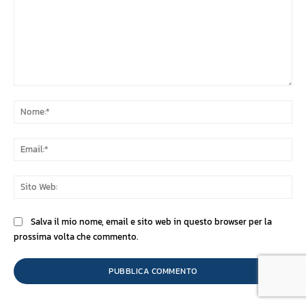
Commento:
No
Ema
Sit
We
Salva il mio nome, email e sito web in questo browser per la
prossima volta che commento.