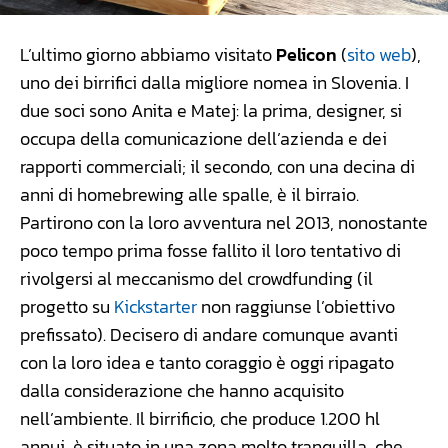
L’ultimo giorno abbiamo visitato
Pelicon
(
sito web
),
uno dei birrifici dalla migliore nomea in Slovenia. I
due soci sono Anita e Matej: la prima, designer, si
occupa della comunicazione dell’azienda e dei
rapporti commerciali; il secondo, con una decina di
anni di homebrewing alle spalle, è il birraio.
Partirono con la loro avventura nel 2013, nonostante
poco tempo prima fosse fallito il loro tentativo di
rivolgersi al meccanismo del crowdfunding (il
progetto su
Kickstarter
non raggiunse l’obiettivo
prefissato). Decisero di andare comunque avanti
con la loro idea e tanto coraggio è oggi ripagato
dalla considerazione che hanno acquisito
nell’ambiente. Il birrificio, che produce 1.200 hl
annui, è situato in una zona molto tranquilla, che