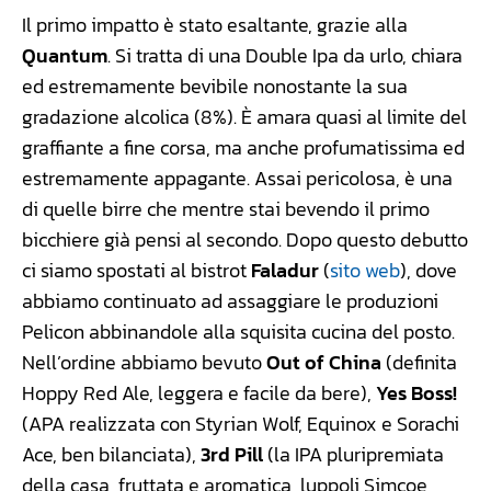
Il primo impatto è stato esaltante, grazie alla
Quantum
. Si tratta di una Double Ipa da urlo, chiara
ed estremamente bevibile nonostante la sua
gradazione alcolica (8%). È amara quasi al limite del
graffiante a fine corsa, ma anche profumatissima ed
estremamente appagante. Assai pericolosa, è una
di quelle birre che mentre stai bevendo il primo
bicchiere già pensi al secondo. Dopo questo debutto
ci siamo spostati al bistrot
Faladur
(
sito web
), dove
abbiamo continuato ad assaggiare le produzioni
Pelicon abbinandole alla squisita cucina del posto.
Nell’ordine abbiamo bevuto
Out of China
(definita
Hoppy Red Ale, leggera e facile da bere),
Yes Boss!
(APA realizzata con Styrian Wolf, Equinox e Sorachi
Ace, ben bilanciata),
3rd Pill
(la IPA pluripremiata
della casa, fruttata e aromatica, luppoli Simcoe,