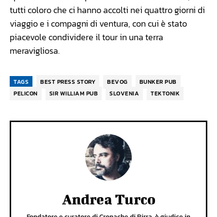
tutti coloro che ci hanno accolti nei quattro giorni di
viaggio e i compagni di ventura, con cui è stato
piacevole condividere il tour in una terra
meravigliosa.
TAGS
BEST PRESS STORY
BEVOG
BUNKER PUB
PELICON
SIR WILLIAM PUB
SLOVENIA
TEKTONIK
Andrea Turco
Fondatore e curatore di Cronache di Birra, è giudice in