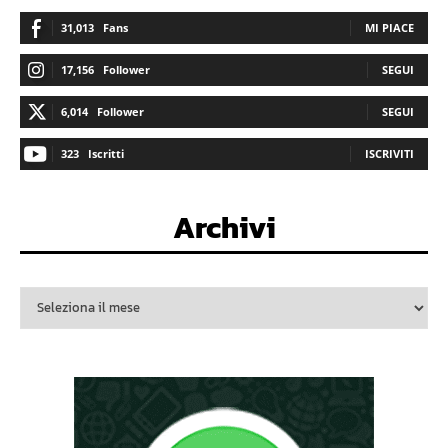
31,013
Fans
MI PIACE
17,156
Follower
SEGUI
6,014
Follower
SEGUI
323
Iscritti
ISCRIVITI
Archivi