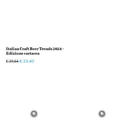
Italian Craft Beer Trends 2024 -
Edizione cartacea
Il
Il
€
23,40
€
29,64
prezzo
prezzo
originale
attuale
era:
è:
€ 29,64.
€ 23,40.