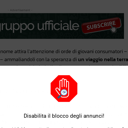
- Advertisement -
l nome attira l’attenzione di orde di giovani consumatori –
o – ammaliandoli con la speranza di
un viaggio nella terr
’espressione del pischello di turno quando scopre che il liv
a con l’aggiunta di Scotch Whisky.
atori che bevono solo Imperial Stout (magari scandinave)
ile
: con qualunque stagione, qualunque temperatura, and
Disabilita il blocco degli annunci!
el bicchiere. Riescono a ingurgitarne ampie sorsate anche 