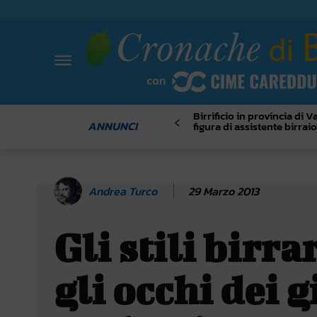
Birrificio in provincia di 
ANNUNCI
figura di assistente birrai
29 Marzo 2013
Andrea Turco
Gli stili birra
gli occhi dei 