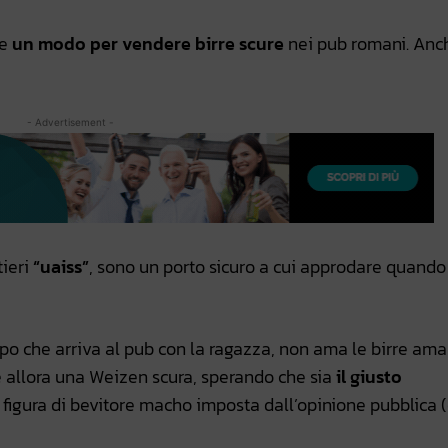
te
un modo per vendere birre scure
nei pub romani. Anc
- Advertisement -
tieri
“uaiss”
, sono un porto sicuro a cui approdare quando 
 tipo che arriva al pub con la ragazza, non ama le birre am
de allora una Weizen scura, sperando che sia
il giusto
a figura di bevitore macho imposta dall’opinione pubblica (