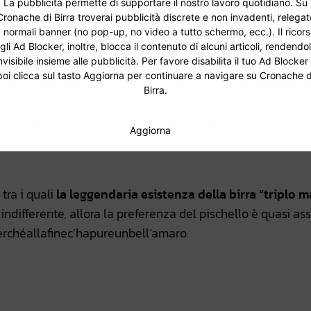
. Li ammiro molto.
La pubblicità permette di supportare il nostro lavoro quotidiano. Su
Cronache di Birra troverai pubblicità discrete e non invadenti, relegat
 normali banner (no pop-up, no video a tutto schermo, ecc.). Il ricor
di birra più amato, poi qualche genio ha pensato di mette
gli Ad Blocker, inoltre, blocca il contenuto di alcuni articoli, rendendo
azioni sul tema. Il risultato è di aver allontanato
nvisibile insieme alle pubblicità. Per favore disabilita il tuo Ad Blocker
poi clicca sul tasto Aggiorna per continuare a navigare su Cronache d
da parte dei giovani consumatori romani. Come uccidere un
Birra.
a con un nome francese. Ma fatemi il piacere…
Aggiorna
tra i quali
la leggendaria esistenza della birra “triplo m
ndifferente, allora la preferenza del pischello è quasi ass
 perchéallafinec’hapureunbell’amaro.