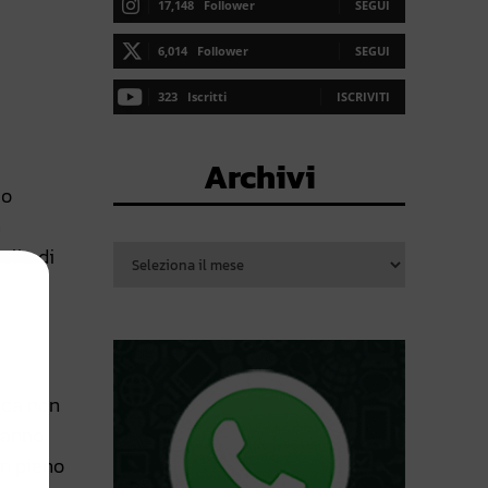
17,148
Follower
SEGUI
6,014
Follower
SEGUI
323
Iscritti
ISCRIVITI
Archivi
 o
a
ello di
 da non
ranno
in pieno