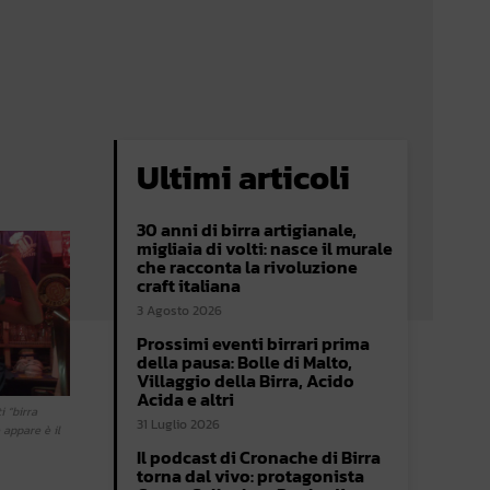
Ultimi articoli
30 anni di birra artigianale,
migliaia di volti: nasce il murale
che racconta la rivoluzione
craft italiana
3 Agosto 2026
Prossimi eventi birrari prima
della pausa: Bolle di Malto,
Villaggio della Birra, Acido
Acida e altri
 “birra
31 Luglio 2026
 appare è il
Il podcast di Cronache di Birra
torna dal vivo: protagonista