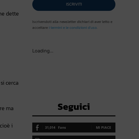
ISCRIVITI
he dette
Iscrivendoti alla newsletter dichiari di aver letto e
accettare
i termini e le condizioni d'uso
.
Loading...
si cerca
Seguici
are ma
cioè i
31,014
Fans
MI PIACE