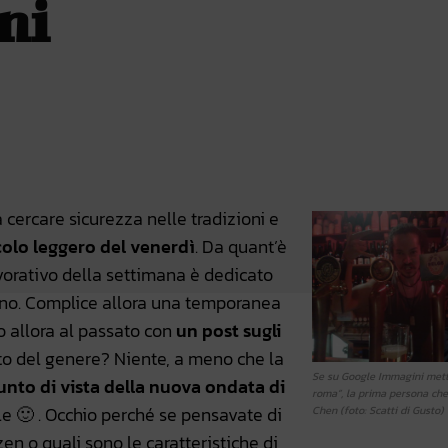
ni
atsApp
Linkedin
X
 a cercare sicurezza nelle tradizioni e
icolo leggero del venerdì
. Da quant’è
vorativo della settimana è dedicato
anno. Complice allora una temporanea
o allora al passato con
un post sugli
nto del genere? Niente, a meno che la
Se su Google Immagini metti
unto di vista della nuova ondata di
roma”, la prima persona che
nale 🙂 . Occhio perché se pensavate di
Chen (foto: Scatti di Gusto)
n o quali sono le caratteristiche di