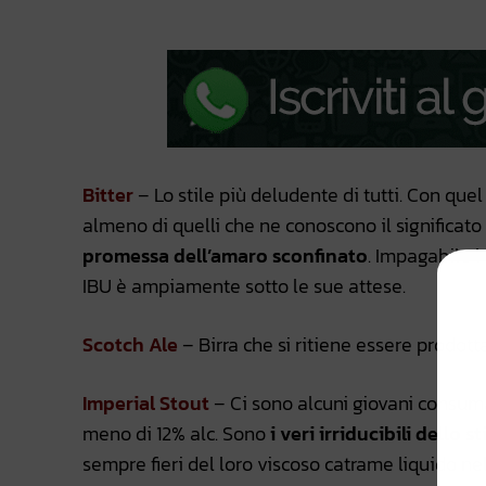
Bitter
– Lo stile più deludente di tutti. Con que
almeno di quelli che ne conoscono il significat
promessa dell’amaro sconfinato
. Impagabile l
IBU è ampiamente sotto le sue attese.
Scotch Ale
– Birra che si ritiene essere prodott
Imperial Stout
– Ci sono alcuni giovani consum
meno di 12% alc. Sono
i veri irriducibili dello st
sempre fieri del loro viscoso catrame liquido n