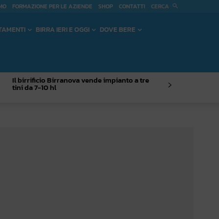
CERCA
MO
FORMAZIONE PER LE AZIENDE
SHOP
CONTATTI
TAMENTI
BIRRA IERI E OGGI
DOVE BERE
Il birrificio Birranova vende impianto a tre
tini da 7-10 hl