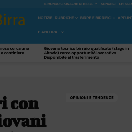
IL MONDO CRONACHE DI BIRRA
ANNUNCI
CHI SIA
NOTIZIE
RUBRICHE
BIRRE E BIRRIFICI
APPUN
E ANCORA…
Varese cerca una
Giovane tecnico birraio qualificato (stage in
o e cantiniere
Altavia) cerca opportunità lavorativa –
Disponibile al trasferimento
ri con
OPINIONI E TENDENZE
giovani