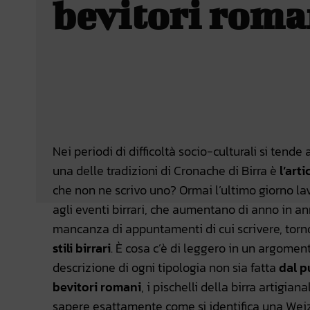
bevitori roma
Facebook
Wh
CONDIVIDERE
Nei periodi di difficoltà socio-culturali si tende
una delle tradizioni di Cronache di Birra è
l’art
che non ne scrivo uno? Ormai l’ultimo giorno la
agli eventi birrari, che aumentano di anno in 
mancanza di appuntamenti di cui scrivere, torn
stili birrari
. È cosa c’è di leggero in un argome
descrizione di ogni tipologia non sia fatta
dal p
bevitori romani
, i pischelli della birra artigia
sapere esattamente come si identifica una Weize