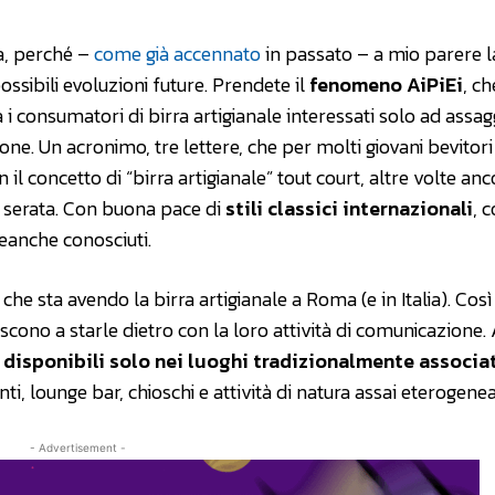
a, perché –
come già accennato
in passato – a mio parere l
ossibili evoluzioni future. Prendete il
fenomeno AiPiEi
, ch
a i consumatori di birra artigianale interessati solo ad assag
one. Un acronimo, tre lettere, che per molti giovani bevitori
 il concetto di “birra artigianale” tout court, altre volte anco
a serata. Con buona pace di
stili classici internazionali
, 
eanche conosciuti.
he sta avendo la birra artigianale a Roma (e in Italia). Così
escono a starle dietro con la loro attività di comunicazione
disponibili solo nei luoghi tradizionalmente associat
ti, lounge bar, chioschi e attività di natura assai eterogenea
- Advertisement -