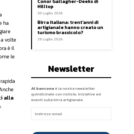
Conor Gallagher-Deeks di
Hilltop
a
30 Luglio 2026
Birra italiana: trent’anni di
e ha
artigianale hanno creato un
giare
turismo brassicolo?
 a volte
29 Luglio 2026
ra è il
come le
Newsletter
 rapida
. Anche
Al bancone
è la nostra newsletter
quindicinale con notizie, iniziative ed
i alla
eventi sulla birra artigianale.
.