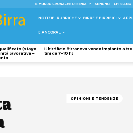
IL MONDO CRONACHE DI BIRRA
ANNUNCI
CHI SIAMO
NOTIZIE
RUBRICHE
BIRRE E BIRRIFICI
APP
E ANCORA…
qualificato (stage
Il birrificio Birranova vende impianto a tre
nità lavorativa –
tini da 7-10 hl
ento
ta
OPINIONI E TENDENZE
a