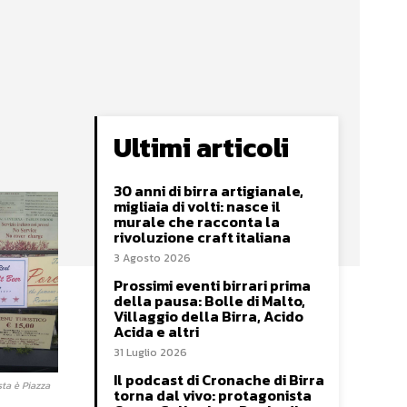
Ultimi articoli
30 anni di birra artigianale,
migliaia di volti: nasce il
murale che racconta la
rivoluzione craft italiana
3 Agosto 2026
Prossimi eventi birrari prima
della pausa: Bolle di Malto,
Villaggio della Birra, Acido
Acida e altri
31 Luglio 2026
Il podcast di Cronache di Birra
ta è Piazza
torna dal vivo: protagonista