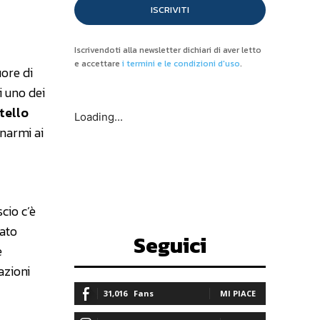
ISCRIVITI
Iscrivendoti alla newsletter dichiari di aver letto
e accettare
i termini e le condizioni d'uso
.
uore di
i uno dei
tello
Loading...
inarmi ai
cio c’è
ato
Seguici
e
azioni
31,016
Fans
MI PIACE