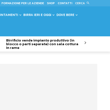
CERCA
FORMAZIONE PER LE AZIENDE
SHOP
CONTATTI
UNTAMENTI
BIRRA IERI E OGGI
DOVE BERE
Birrificio vende impianto produttivo (in
blocco o parti separate) con sala cottura
in rame