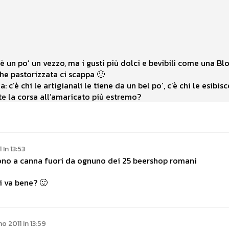
i è un po’ un vezzo, ma i gusti più dolci e bevibili come una 
che pastorizzata ci scappa 🙂
: c’è chi le artigianali le tiene da un bel po’, c’è chi le esib
e la corsa all’amaricato più estremo?
In 13:53
ono a canna fuori da ognuno dei 25 beershop romani
i va bene? 🙂
o 2011 In 13:59