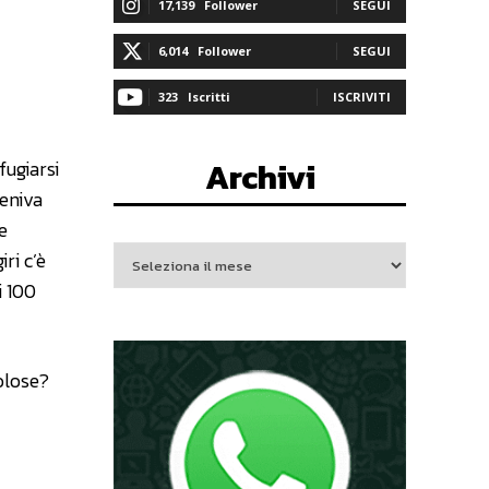
17,139
Follower
SEGUI
6,014
Follower
SEGUI
323
Iscritti
ISCRIVITI
Archivi
fugiarsi
veniva
e
ri c’è
i 100
olose?