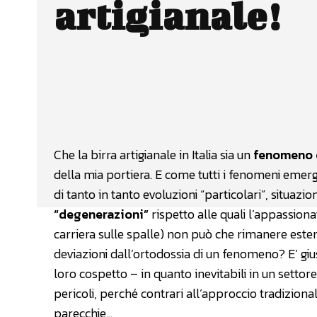
artigianale!
Facebook
Wh
CONDIVIDERE
Che la birra artigianale in Italia sia un
fenomeno 
della mia portiera. E come tutti i fenomeni emerg
di tanto in tanto evoluzioni “particolari”, situaz
“degenerazioni”
rispetto alle quali l’appassion
carriera sulle spalle) non può che rimanere ester
deviazioni dall’ortodossia di un fenomeno? E’ gius
loro cospetto – in quanto inevitabili in un settor
pericoli, perché contrari all’approccio tradizion
parecchie…