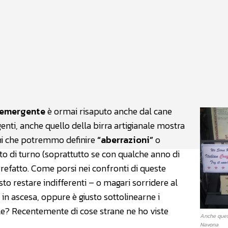
atsApp
Linkedin
X
emergente
è ormai risaputo anche dal cane
enti, anche quello della birra artigianale mostra
ioni che potremmo definire
“aberrazioni”
o
ato di turno (soprattutto se con qualche anno di
refatto. Come porsi nei confronti di queste
to restare indifferenti – o magari sorridere al
e in ascesa, oppure è giusto sottolinearne i
ale? Recentemente di cose strane ne ho viste
Anche ques
Navona