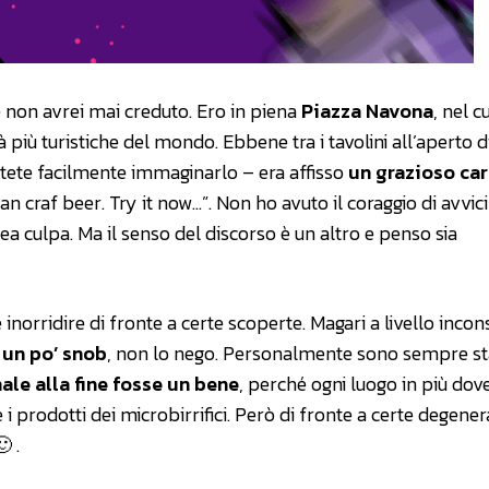
e non avrei mai creduto. Ero in piena
Piazza Navona
, nel c
tà più turistiche del mondo. Ebbene tra i tavolini all’aperto d
 potete facilmente immaginarlo – era affisso
un grazioso car
an craf beer. Try it now…”. Non ho avuto il coraggio di avvic
ea culpa. Ma il senso del discorso è un altro e penso sia
inorridire di fronte a certe scoperte. Magari a livello incons
un po’ snob
, non lo nego. Personalmente sono sempre st
nale alla fine fosse un bene
, perché ogni luogo in più dov
 prodotti dei microbirrifici. Però di fronte a certe degener
 .