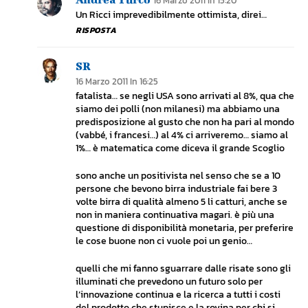
16 Marzo 2011 In 15:20
Un Ricci imprevedibilmente ottimista, direi…
RISPOSTA
SR
16 Marzo 2011 In 16:25
fatalista… se negli USA sono arrivati al 8%, qua che
siamo dei polli (non milanesi) ma abbiamo una
predisposizione al gusto che non ha pari al mondo
(vabbé, i francesi…) al 4% ci arriveremo… siamo al
1%… è matematica come diceva il grande Scoglio
sono anche un positivista nel senso che se a 10
persone che bevono birra industriale fai bere 3
volte birra di qualità almeno 5 li catturi, anche se
non in maniera continuativa magari. è più una
questione di disponibilità monetaria, per preferire
le cose buone non ci vuole poi un genio…
quelli che mi fanno sguarrare dalle risate sono gli
illuminati che prevedono un futuro solo per
l’innovazione continua e la ricerca a tutti i costi
del prodotto che stupisce e la rovina per chi si