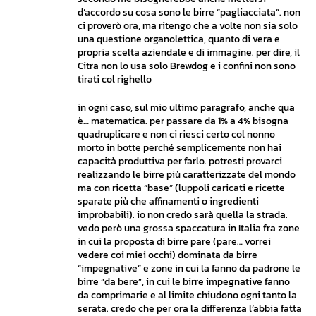
d’accordo su cosa sono le birre “pagliacciata”. non
ci proverò ora, ma ritengo che a volte non sia solo
una questione organolettica, quanto di vera e
propria scelta aziendale e di immagine. per dire, il
Citra non lo usa solo Brewdog e i confini non sono
tirati col righello
in ogni caso, sul mio ultimo paragrafo, anche qua
è… matematica. per passare da 1% a 4% bisogna
quadruplicare e non ci riesci certo col nonno
morto in botte perché semplicemente non hai
capacità produttiva per farlo. potresti provarci
realizzando le birre più caratterizzate del mondo
ma con ricetta “base” (luppoli caricati e ricette
sparate più che affinamenti o ingredienti
improbabili). io non credo sarà quella la strada.
vedo però una grossa spaccatura in Italia fra zone
in cui la proposta di birre pare (pare… vorrei
vedere coi miei occhi) dominata da birre
“impegnative” e zone in cui la fanno da padrone le
birre “da bere”, in cui le birre impegnative fanno
da comprimarie e al limite chiudono ogni tanto la
serata. credo che per ora la differenza l’abbia fatta