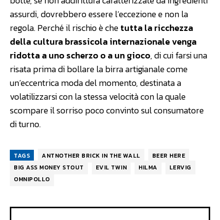
botte, se non addirittura caratterizzate da ingredienti
assurdi, dovrebbero essere l’eccezione e non la
regola. Perché il rischio è che
tutta la ricchezza
della cultura brassicola internazionale venga
ridotta a uno scherzo o a un gioco
, di cui farsi una
risata prima di bollare la birra artigianale come
un’eccentrica moda del momento, destinata a
volatilizzarsi con la stessa velocità con la quale
scompare il sorriso poco convinto sul consumatore
di turno.
TAGS
ANTNOTHER BRICK IN THE WALL
BEER HERE
BIG ASS MONEY STOUT
EVIL TWIN
HILMA
LERVIG
OMNIPOLLO