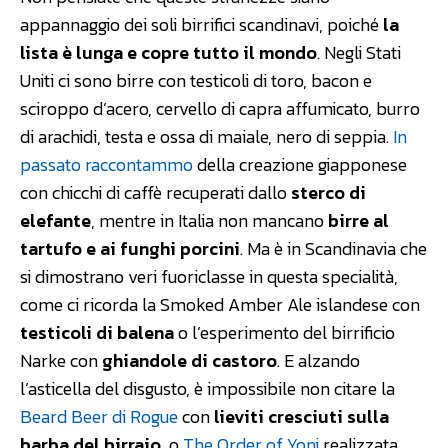
appannaggio dei soli birrifici scandinavi, poiché
la
lista è lunga e copre tutto il mondo
. Negli Stati
Uniti ci sono birre con testicoli di toro, bacon e
sciroppo d’acero, cervello di capra affumicato, burro
di arachidi, testa e ossa di maiale, nero di seppia.
In
passato raccontammo
della creazione giapponese
con chicchi di caffè recuperati dallo
sterco di
elefante
, mentre in Italia non mancano
birre al
tartufo e ai funghi porcini
. Ma è in Scandinavia che
si dimostrano veri fuoriclasse in questa specialità,
come ci ricorda la Smoked Amber Ale islandese con
testicoli di balena
o l’esperimento del birrificio
Narke con
ghiandole di castoro
. E alzando
l’asticella del disgusto, è impossibile non citare la
Beard Beer di Rogue
con
lieviti cresciuti sulla
barba del birraio
, o
The Order of Yoni
realizzata