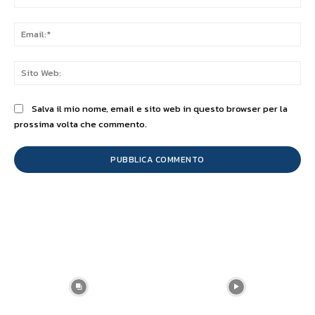
Ema
Sit
We
Salva il mio nome, email e sito web in questo browser per la
prossima volta che commento.