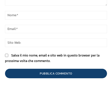
Commento:
No
Ema
Sit
We
Salva il mio nome, email e sito web in questo browser per la
prossima volta che commento.