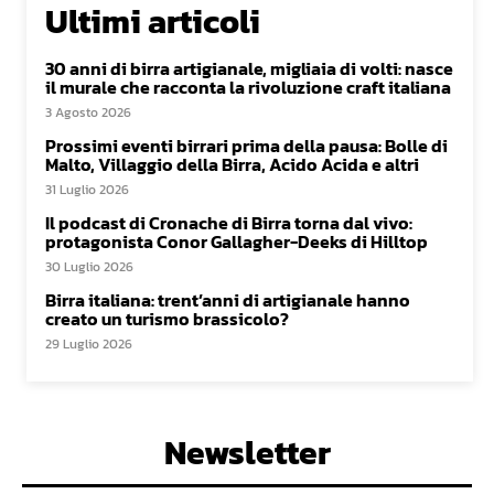
Ultimi articoli
30 anni di birra artigianale, migliaia di volti: nasce
il murale che racconta la rivoluzione craft italiana
3 Agosto 2026
Prossimi eventi birrari prima della pausa: Bolle di
Malto, Villaggio della Birra, Acido Acida e altri
31 Luglio 2026
Il podcast di Cronache di Birra torna dal vivo:
protagonista Conor Gallagher-Deeks di Hilltop
30 Luglio 2026
Birra italiana: trent’anni di artigianale hanno
creato un turismo brassicolo?
29 Luglio 2026
Newsletter