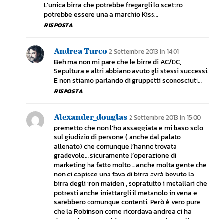
L’unica birra che potrebbe fregargli lo scettro
potrebbe essere una a marchio Kiss…
RISPOSTA
Andrea Turco
2 Settembre 2013 In 14:01
Beh ma non mi pare che le birre di AC/DC,
Sepultura e altri abbiano avuto gli stessi successi.
E non stiamo parlando di gruppetti sconosciuti…
RISPOSTA
Alexander_douglas
2 Settembre 2013 In 15:00
premetto che non l’ho assaggiata e mi baso solo
sul giudizio di persone ( anche dal palato
allenato) che comunque l’hanno trovata
gradevole….sicuramente l’operazione di
marketing ha fatto molto….anche molta gente che
non ci capisce una fava di birra avrà bevuto la
birra degli iron maiden , sopratutto i metallari che
potresti anche iniettargli il metanolo in vena e
sarebbero comunque contenti. Però è vero pure
che la Robinson come ricordava andrea ci ha