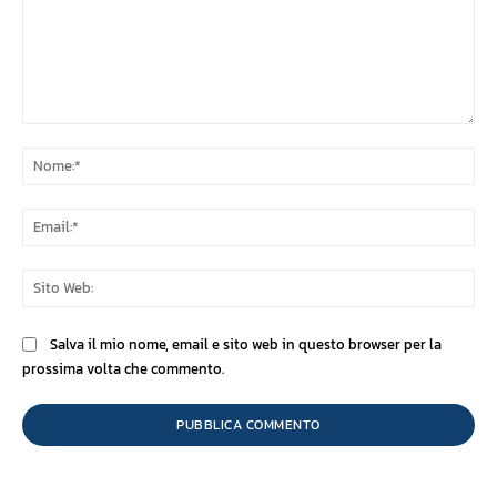
Commento:
No
Ema
Sit
We
Salva il mio nome, email e sito web in questo browser per la
prossima volta che commento.