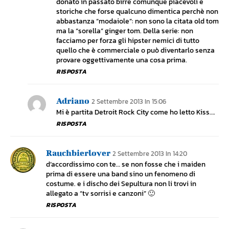
donato in passato birre comunque piacevoli e
storiche che forse qualcuno dimentica perchè non
abbastanza “modaiole”: non sono la citata old tom
ma la “sorella” ginger tom. Della serie: non
facciamo per forza gli hipster nemici di tutto
quello che è commerciale o può diventarlo senza
provare oggettivamente una cosa prima.
RISPOSTA
Adriano
2 Settembre 2013 In 15:06
Mi è partita Detroit Rock City come ho letto Kiss….
RISPOSTA
Rauchbierlover
2 Settembre 2013 In 14:20
d’accordissimo con te… se non fosse che i maiden
prima di essere una band sino un fenomeno di
costume. e i discho dei Sepultura non li trovi in
allegato a “tv sorrisi e canzoni” 🙂
RISPOSTA