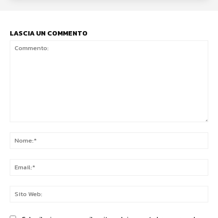
LASCIA UN COMMENTO
Commento:
No
Ema
Sit
We