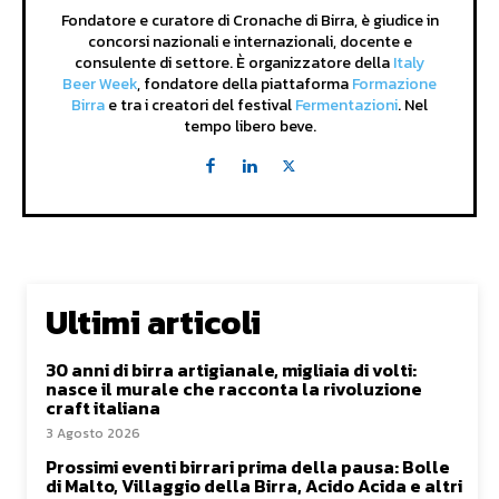
Fondatore e curatore di Cronache di Birra, è giudice in
concorsi nazionali e internazionali, docente e
consulente di settore. È organizzatore della
Italy
Beer Week
, fondatore della piattaforma
Formazione
Birra
e tra i creatori del festival
Fermentazioni
. Nel
tempo libero beve.
Ultimi articoli
30 anni di birra artigianale, migliaia di volti:
nasce il murale che racconta la rivoluzione
craft italiana
3 Agosto 2026
Prossimi eventi birrari prima della pausa: Bolle
di Malto, Villaggio della Birra, Acido Acida e altri