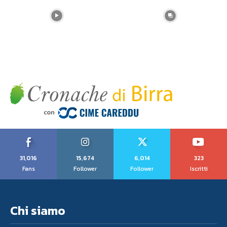
31,016
15,674
6,014
323
Fans
Follower
Follower
Iscritti
Chi siamo