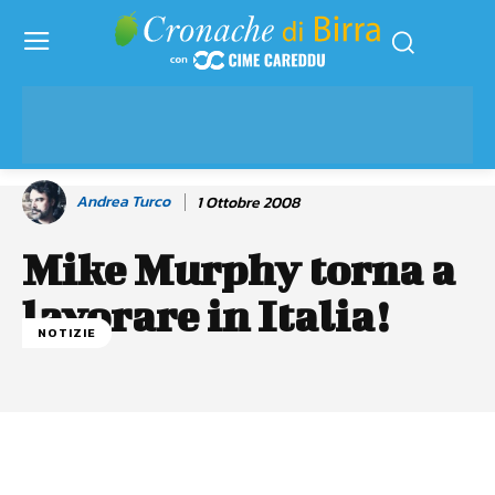
Andrea Turco
1 Ottobre 2008
Mike Murphy torna a
lavorare in Italia!
NOTIZIE
Facebook
WhatsApp
Linkedin