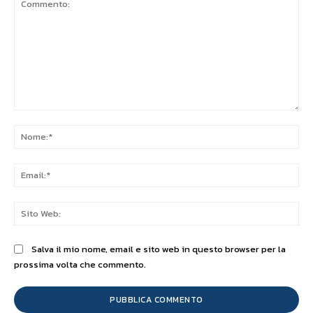
Commento:
No
Ema
Sit
We
Salva il mio nome, email e sito web in questo browser per la
prossima volta che commento.