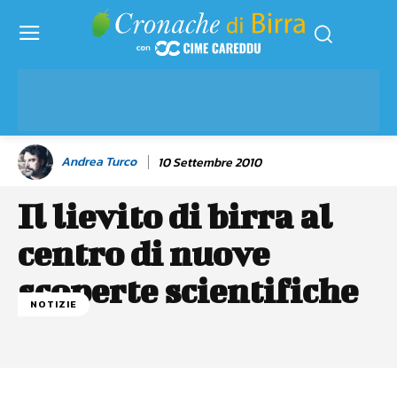
Andrea Turco
10 Settembre 2010
Il lievito di birra al
centro di nuove
scoperte scientifiche
NOTIZIE