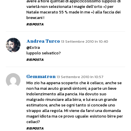
avere a fiore quintali di appiccicosissimo luppolo di
varietà non selezionata ! magie dell’orto =) per
Natale macerato 55 % made in me =) alla faccia dei
brewcani !
RISPOSTA
Andrea Turco
13 Settembre 2010 In 10:40
@Extra
luppolo selvatico?
RISPOSTA
Gemmatron
13 Settembre 2010 In 10:57
Mio zio ha appena scoperto che è celiaco, anche se
non ha mai avuto grandi sintomi, a parte un lieve
indolenzimento alla pancia. Ha dovuto suo
malgrado rinunciare alla birra, e lui era un grande
estimatore, anche se ogni tanto si concede uno
strappo alla regola. Mi viene da farvi una domanda
magari idiota ma ce provo uguale: esistono birre per
celiaci?
RISPOSTA