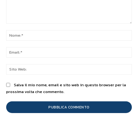
Commento:
No
Ema
Sit
We
Salva il mio nome, email e sito web in questo browser per la
prossima volta che commento.