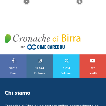
31,016
15,674
6,014
323
Fans
Follower
Follower
Iscritti
Chi siamo
Cronache di Birra è una testata online sponsorizzata da