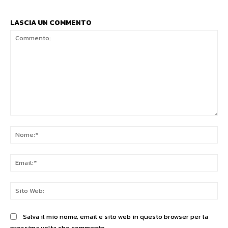
LASCIA UN COMMENTO
Commento:
No
Ema
Sit
We
Salva il mio nome, email e sito web in questo browser per la
prossima volta che commento.