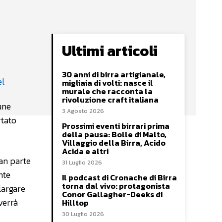
Ultimi articoli
30 anni di birra artigianale,
migliaia di volti: nasce il
murale che racconta la
rivoluzione craft italiana
une
3 Agosto 2026
rtato
Prossimi eventi birrari prima
della pausa: Bolle di Malto,
Villaggio della Birra, Acido
Acida e altri
ran parte
31 Luglio 2026
nte
Il podcast di Cronache di Birra
torna dal vivo: protagonista
largare
Conor Gallagher-Deeks di
verrà
Hilltop
30 Luglio 2026