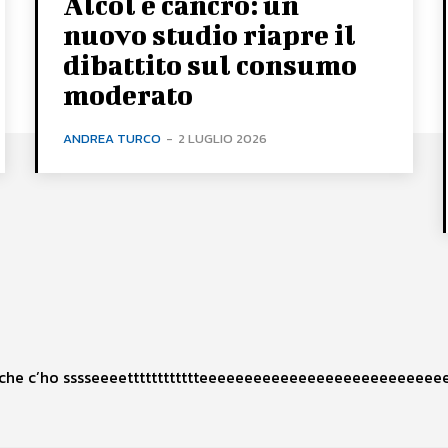
Alcol e cancro: un
nuovo studio riapre il
dibattito sul consumo
moderato
ANDREA TURCO
-
2 LUGLIO 2026
 che c’ho sssseeeetttttttttttteeeeeeeeeeeeeeeeeeeeeeeeeeeee