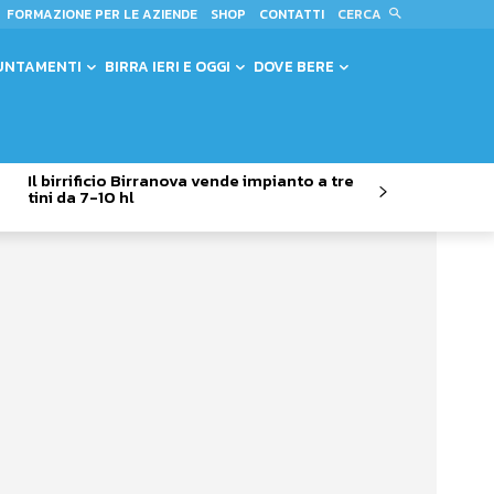
CERCA
FORMAZIONE PER LE AZIENDE
SHOP
CONTATTI
UNTAMENTI
BIRRA IERI E OGGI
DOVE BERE
Il birrificio Birranova vende impianto a tre
tini da 7-10 hl