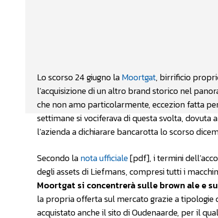
Facebook
Wh
CONDIVIDERE
Lo scorso 24 giugno la
Moortgat
, birrificio pro
l’acquisizione di un altro brand storico nel pano
che non amo particolarmente, eccezion fatta pe
settimane si vociferava di questa svolta, dovuta a
l’azienda a dichiarare bancarotta lo scorso dice
Secondo la
nota ufficiale
[pdf], i termini dell’ac
degli assets di Liefmans, compresi tutti i macchina
Moortgat si concentrerà sulle brown ale e sul
la propria offerta sul mercato grazie a tipologie
acquistato anche il sito di Oudenaarde, per il qual