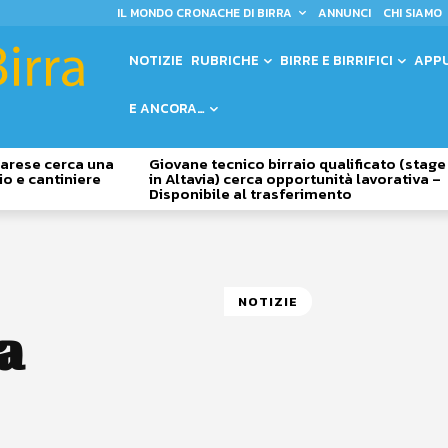
IL MONDO CRONACHE DI BIRRA
ANNUNCI
CHI SIAMO
NOTIZIE
RUBRICHE
BIRRE E BIRRIFICI
APP
E ANCORA…
 Varese cerca una
Giovane tecnico birraio qualificato (stage
io e cantiniere
in Altavia) cerca opportunità lavorativa –
Disponibile al trasferimento
NOTIZIE
a