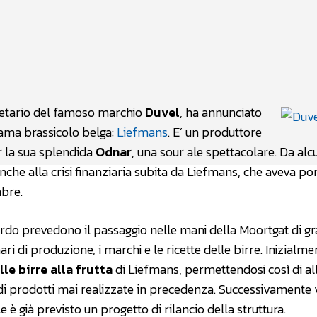
atsApp
Linkedin
X
prietario del famoso marchio
Duvel
, ha annunciato
rama brassicolo belga:
Liefmans
. E’ un produttore
r la sua splendida
Odnar
, una sour ale spettacolare. Da alc
nche alla crisi finanziaria subita da Liefmans, che aveva po
mbre.
cordo prevedono il passaggio nelle mani della Moortgat di g
ri di produzione, i marchi e le ricette delle birre. Inizialme
le birre alla frutta
di Liefmans, permettendosi così di al
 di prodotti mai realizzate in precedenza. Successivamente 
e è già previsto un progetto di rilancio della struttura.