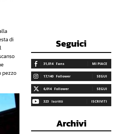
lla
esta di
Seguici
l
 scanso
ne
31,014
Fans
MI PIACE
un pezzo
17,140
Follower
SEGUI
6,014
Follower
SEGUI
323
Iscritti
ISCRIVITI
Archivi