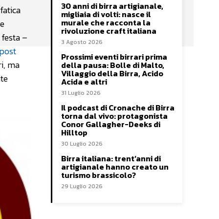
30 anni di birra artigianale,
fatica
migliaia di volti: nasce il
murale che racconta la
te
rivoluzione craft italiana
 festa –
3 Agosto 2026
 post
Prossimi eventi birrari prima
ri, ma
della pausa: Bolle di Malto,
Villaggio della Birra, Acido
nte
Acida e altri
31 Luglio 2026
Il podcast di Cronache di Birra
torna dal vivo: protagonista
Conor Gallagher-Deeks di
Hilltop
30 Luglio 2026
Birra italiana: trent’anni di
artigianale hanno creato un
turismo brassicolo?
29 Luglio 2026