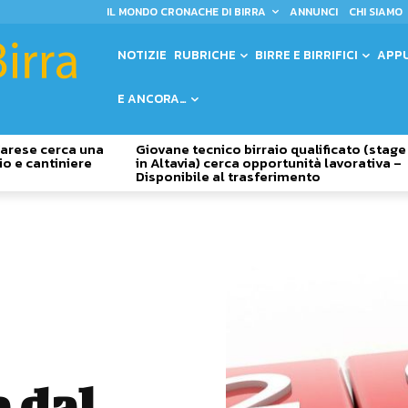
IL MONDO CRONACHE DI BIRRA
ANNUNCI
CHI SIAMO
NOTIZIE
RUBRICHE
BIRRE E BIRRIFICI
APP
E ANCORA…
 Varese cerca una
Giovane tecnico birraio qualificato (stage
io e cantiniere
in Altavia) cerca opportunità lavorativa –
Disponibile al trasferimento
e dal