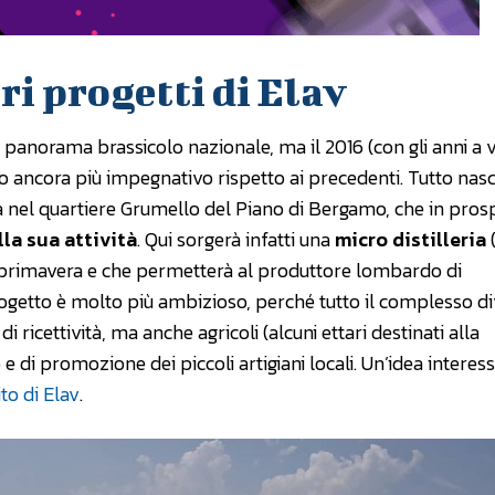
tri progetti di Elav
 panorama brassicolo nazionale, ma il 2016 (con gli anni a v
 ancora più impegnativo rispetto ai precedenti. Tutto nasc
a nel quartiere Grumello del Piano di Bergamo, che in pros
lla sua attività
. Qui sorgerà infatti una
micro distilleria
(
n primavera e che permetterà al produttore lombardo di
 progetto è molto più ambizioso, perché tutto il complesso d
 di ricettività, ma anche agricoli (alcuni ettari destinati alla
 e di promozione dei piccoli artigiani locali. Un’idea interes
ito di Elav
.