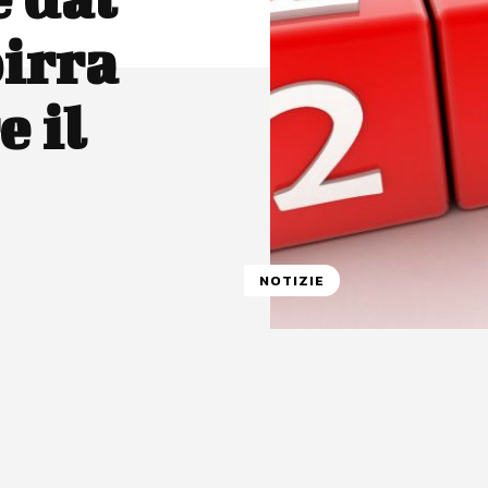
irra
 il
NOTIZIE
atsApp
Linkedin
X