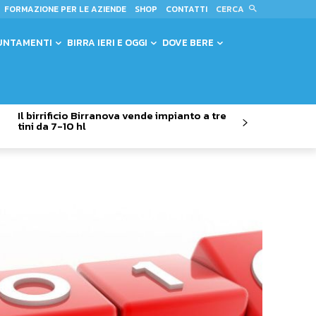
CERCA
FORMAZIONE PER LE AZIENDE
SHOP
CONTATTI
UNTAMENTI
BIRRA IERI E OGGI
DOVE BERE
Il birrificio Birranova vende impianto a tre
tini da 7-10 hl