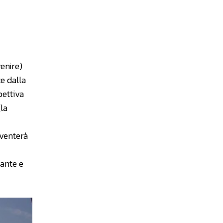
enire)
e dalla
pettiva
la
iventerà
sante e