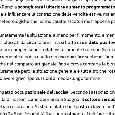
no Renzi a
scongiurare l’ulteriore aumento programmato
sa a influenzare la contrazione delle vendite estive, ma a
 meteorologiche che hanno caratterizzato i mesi appena pa
rtunatamente la situazione, almeno per il momento, è meno
bloccati da circa 10 anni, ma si tratta di
un dato positiv
ioni europee sono crollati vistosamente (come in Germa
a in generale e non a quello dei microbirrifici: sebbene l’au
he nel comparto artigianale, fino a prova contraria la birr
icuramente però la situazione generale è tutt’altro che rose
 avere gravi ripercussioni a medio-lungo termine.
mpatto occupazionale dell’accisa
. Secondo l’associazion
quella di nazioni come Germania o Spagna,
il settore sareb
l giro di un anno. Si stima infatti che 1 posto di lavoro nel
 24,5 nell’ospitalità (bar, pub, ristoranti), 1 nell’agricoltur