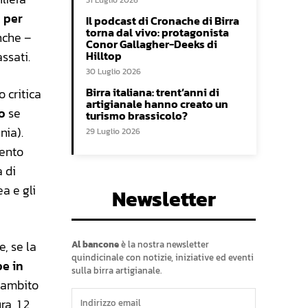
31 Luglio 2026
 per
Il podcast di Cronache di Birra
torna dal vivo: protagonista
nche –
Conor Gallagher-Deeks di
ssati.
Hilltop
30 Luglio 2026
Birra italiana: trent’anni di
 critica
artigianale hanno creato un
o
se
turismo brassicolo?
nia).
29 Luglio 2026
mento
a di
a e gli
Newsletter
e, se la
Al bancone
è la nostra newsletter
quindicinale con notizie, iniziative ed eventi
be in
sulla birra artigianale.
l’ambito
a, 1,2