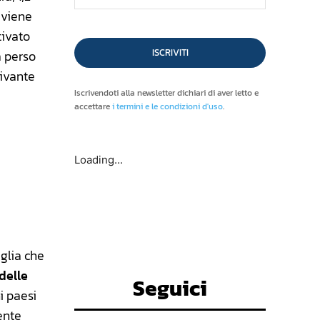
a viene
tivato
ISCRIVITI
a perso
rivante
Iscrivendoti alla newsletter dichiari di aver letto e
accettare
i termini e le condizioni d'uso
.
Loading...
glia che
 delle
Seguici
hi paesi
ente