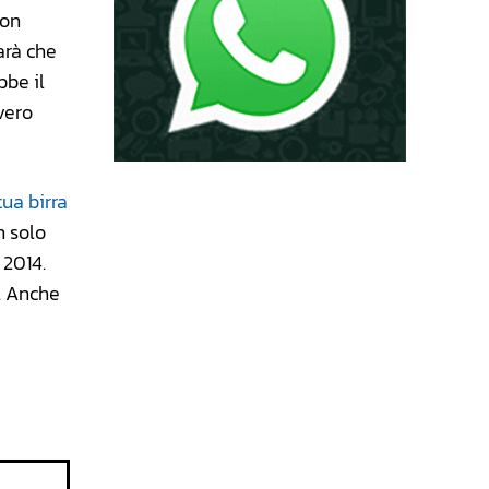
con
sarà che
bbe il
vero
tua birra
n solo
 2014.
i. Anche