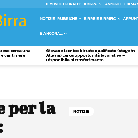
IL MONDO CRONACHE DI BIRRA
ANNUNCI
CHI SIA
NOTIZIE
RUBRICHE
BIRRE E BIRRIFICI
APPUN
E ANCORA…
Varese cerca una
Giovane tecnico birraio qualificato (stage in
o e cantiniere
Altavia) cerca opportunità lavorativa –
Disponibile al trasferimento
e per la
NOTIZIE
: