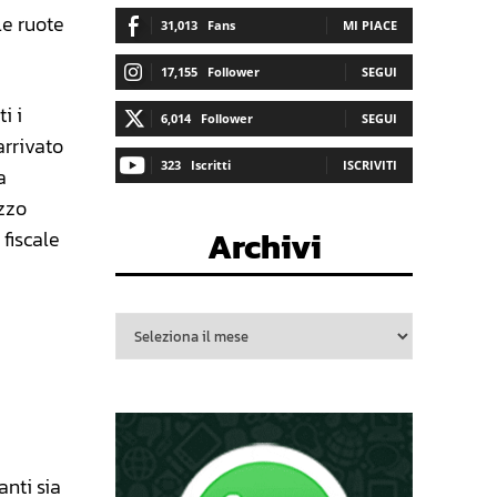
le ruote
31,013
Fans
MI PIACE
17,155
Follower
SEGUI
i i
6,014
Follower
SEGUI
arrivato
323
Iscritti
ISCRIVITI
a
zzo
Archivi
fiscale
anti sia