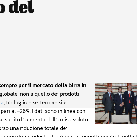
o del
atsApp
Linkedin
X
sempre per il mercato della birra in
globale, non a quello dei prodotti
ra
, tra luglio e settembre si è
, pari al -26%. I dati sono in linea con
he subito l’aumento dell’accisa voluto
orso una riduzione totale dei
ione degli industriali a riunire i soggetti operanti nella f