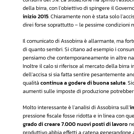
della birra, con l’obiettivo di spingere il Gover
inizio 2015
. Chiaramente non è stata solo l’acci
direi forse soprattutto – le pessime condizioni
Il comunicato di Assobirra è allarmante, ma fo
di quanto sembri. Si citano ad esempio i consumi 
pensiamo che contemporaneamente in altre naz
Inoltre il calo si riferisce al mercato della birr
dell’accisa si sia fatta sentire pesantemente anc
qualità
continua a godere di buona salute
. S
aumenti sulle imposte di produzione potrebbero
Molto interessante è l’analisi di Assobirra sull’
i
pressione fiscale fosse ridotta e in linea con 
grado di creare 7.000 nuovi posti di lavoro
ne
produttivo abbia effetti a catena generandone altri