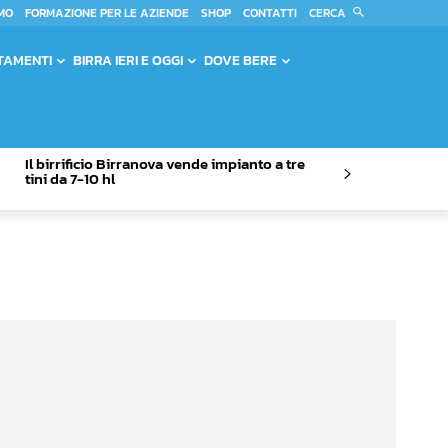
CERCA
MO
FORMAZIONE PER LE AZIENDE
SHOP
CONTATTI
TAMENTI
BIRRA IERI E OGGI
DOVE BERE
Il birrificio Birranova vende impianto a tre
tini da 7-10 hl