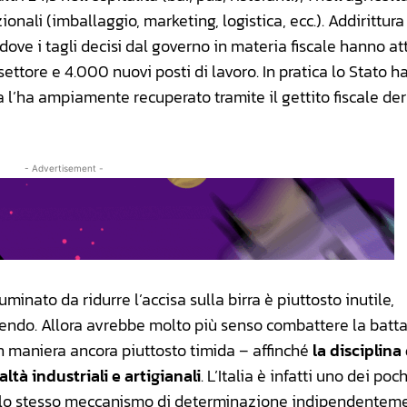
zionali (imballaggio, marketing, logistica, ecc.). Addirittur
ove i tagli decisi dal governo in materia fiscale hanno at
l settore e 4.000 nuovi posti di lavoro. In pratica lo Stato h
a l’ha ampiamente recuperato tramite il gettito fiscale de
- Advertisement -
uminato da ridurre l’accisa sulla birra è piuttosto inutile,
endo. Allora avrebbe molto più senso combattere la batta
in maniera ancora piuttosto timida – affinché
la disciplina
ltà industriali e artigianali
. L’Italia è infatti uno dei poc
o e lo stesso meccanismo di determinazione indipendentem