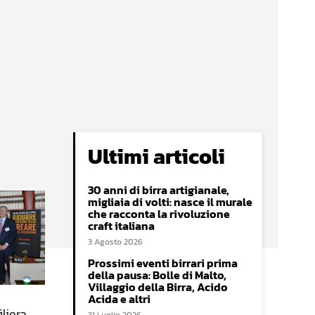
Ultimi articoli
30 anni di birra artigianale,
migliaia di volti: nasce il murale
che racconta la rivoluzione
craft italiana
3 Agosto 2026
Prossimi eventi birrari prima
della pausa: Bolle di Malto,
Villaggio della Birra, Acido
Acida e altri
iliera