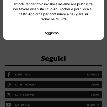
condizioni d'uso
.
articoli, rendendolo invisibile insieme alle pubblicità.
Per favore disabilita il tuo Ad Blocker e poi clicca sul
tasto Aggiorna per continuare a navigare su
Loading...
Cronache di Birra.
Aggiorna
Seguici
31,013
Fans
MI PIACE
17,156
Follower
SEGUI
6,014
Follower
SEGUI
323
Iscritti
ISCRIVITI