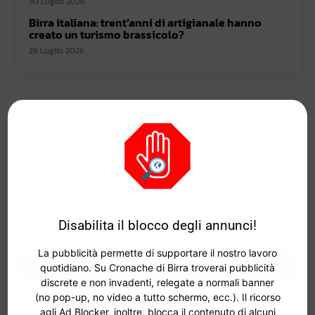
30 Luglio 2026
Birra italiana: trent’anni di artigianale hanno
creato un turismo brassicolo?
29 Luglio 2026
Newsletter
Al bancone
è la nostra newsletter quindicinale con notizie,
iniziative ed eventi sulla birra artigianale.
Disabilita il blocco degli annunci!
La pubblicità permette di supportare il nostro lavoro
ISCRIVITI
quotidiano. Su Cronache di Birra troverai pubblicità
discrete e non invadenti, relegate a normali banner
(no pop-up, no video a tutto schermo, ecc.). Il ricorso
Iscrivendoti alla newsletter dichiari di aver letto e accettare
i termini e le
agli Ad Blocker, inoltre, blocca il contenuto di alcuni