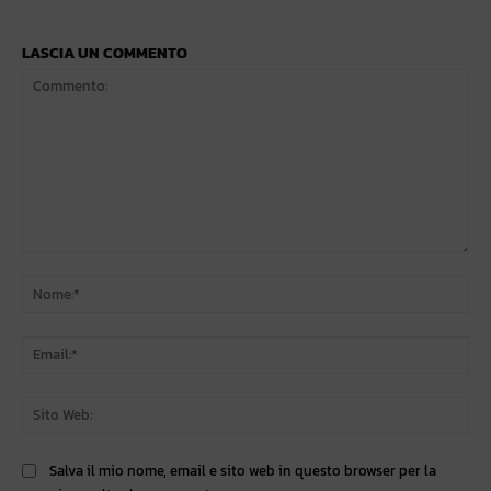
LASCIA UN COMMENTO
Commento:
No
Ema
Sit
We
Salva il mio nome, email e sito web in questo browser per la