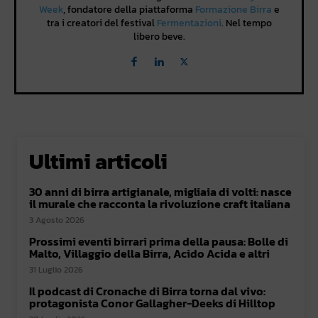
Week
, fondatore della piattaforma
Formazione Birra
e
tra i creatori del festival
Fermentazioni
. Nel tempo
libero beve.
Ultimi articoli
30 anni di birra artigianale, migliaia di volti: nasce
il murale che racconta la rivoluzione craft italiana
3 Agosto 2026
Prossimi eventi birrari prima della pausa: Bolle di
Malto, Villaggio della Birra, Acido Acida e altri
31 Luglio 2026
Il podcast di Cronache di Birra torna dal vivo:
protagonista Conor Gallagher-Deeks di Hilltop