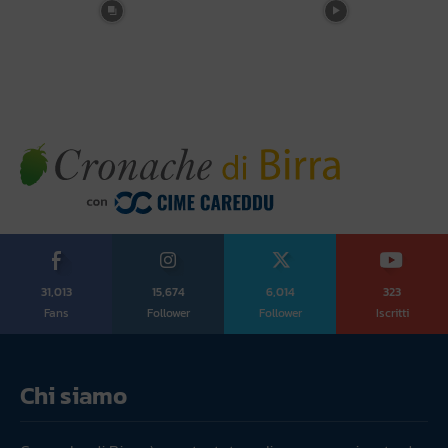
31,013
15,674
6,014
323
Fans
Follower
Follower
Iscritti
Chi siamo