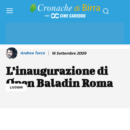
Andrea Turco
16 Settembre 2009
L’inaugurazione di
Open Baladin Roma
LUOGHI
Facebook
WhatsApp
Linkedin
X