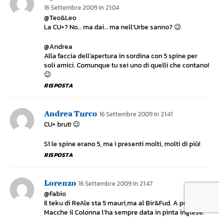
16 Settembre 2009 In 21:04
@Teo&Leo
La CU+? No… ma dai… ma nell’Urbe sanno? 😉
@Andrea
Alla faccia dell’apertura in sordina con 5 spine per
soli amici. Comunque tu sei uno di quelli che contano!
😉
RISPOSTA
Andrea Turco
16 Settembre 2009 In 21:41
CU+ brut! 😉
Sì le spine erano 5, ma i presenti molti, molti di più!
RISPOSTA
Lorenzo
16 Settembre 2009 In 21:47
@Fabio
Il teku di ReAle sta 5 mauri,ma al Bir&Fud. A pompa al
Macche il Colonna l’ha sempre data in pinta inglese.