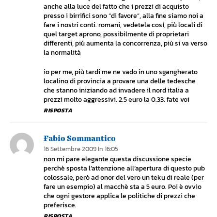
anche alla luce del fatto che i prezzi di acquisto
presso i birrifici sono “di favore”, alla fine siamo noi a
fare i nostri conti. romani, vedetela così, più locali di
quel target aprono, possibilmente di proprietari
differenti, più aumenta la concorrenza, più si va verso
la normalità
io per me, più tardi me ne vado in uno sgangherato
localino di provincia a provare una delle tedesche
che stanno iniziando ad invadere il nord italia a
prezzi molto aggressivi. 2.5 euro la 0.33. fate voi
RISPOSTA
Fabio Sommantico
16 Settembre 2009 In 16:05
non mi pare elegante questa discussione specie
perchè sposta l’attenzione all’apertura di questo pub
colossale, però ad onor del vero un teku di reale (per
fare un esempio) al macchè sta a 5 euro. Poi è ovvio
che ogni gestore applica le politiche di prezzi che
preferisce.
RISPOSTA