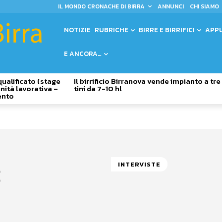
IL MONDO CRONACHE DI BIRRA
ANNUNCI
CHI SIAMO
NOTIZIE
RUBRICHE
BIRRE E BIRRIFICI
APP
E ANCORA…
qualificato (stage
Il birrificio Birranova vende impianto a tre
nità lavorativa –
tini da 7-10 hl
ento
INTERVISTE