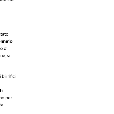
ntato
ennaio
do di
ne, si
birrifici
li
uno per
ta.