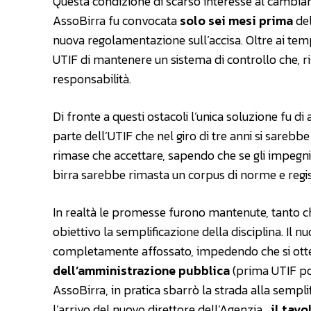
Questa condizione di scarso interesse al cambia
AssoBirra fu convocata
solo sei mesi prima
del
nuova regolamentazione sull’accisa. Oltre ai temp
UTIF di mantenere un sistema di controllo che, ris
responsabilità.
Di fronte a questi ostacoli l’unica soluzione fu di
parte dell’UTIF che nel giro di tre anni si sareb
rimase che accettare, sapendo che se gli impegni 
birra sarebbe rimasta un corpus di norme e regi
In realtà le promesse furono mantenute, tanto 
obiettivo la semplificazione della disciplina. Il 
completamente affossato, impedendo che si otten
dell’amministrazione pubblica
(prima UTIF poi
AssoBirra, in pratica sbarrò la strada alla sempl
l’arrivo del nuovo direttore dell’Agenzia ,
il tavo