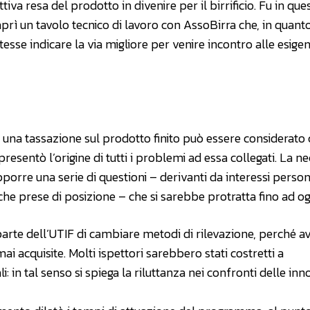
iva resa del prodotto in divenire per il birrificio. Fu in que
prì un tavolo tecnico di lavoro con AssoBirra che, in quant
esse indicare la via migliore per venire incontro alle esige
a una tassazione sul prodotto finito può essere considerat
resentò l’origine di tutti i problemi ad essa collegati. La ne
orre una serie di questioni – derivanti da interessi persona
che prese di posizione – che si sarebbe protratta fino ad og
arte dell’UTIF di cambiare metodi di rilevazione, perché 
ai acquisite. Molti ispettori sarebbero stati costretti a
: in tal senso si spiega la riluttanza nei confronti delle inn