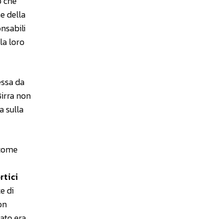
o che
e della
nsabili
la loro
essa da
Birra non
a sulla
 come
rtici
e di
on
lato era