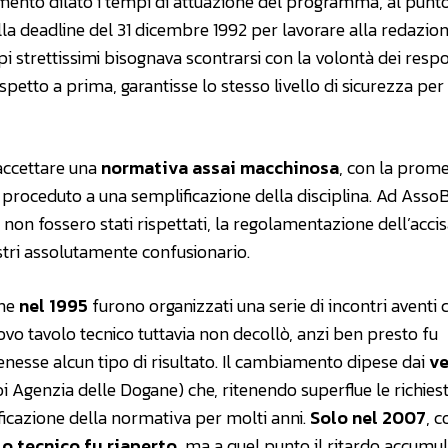
mento dilatò i tempi di attuazione del programma, al punt
la deadline del 31 dicembre 1992 per lavorare alla redazion
i strettissimi bisognava scontrarsi con la volontà dei respo
petto a prima, garantisse lo stesso livello di sicurezza per 
 accettare una
normativa assai macchinosa
, con la prom
be proceduto a una semplificazione della disciplina. Ad Asso
non fossero stati rispettati, la regolamentazione dell’accis
stri assolutamente confusionario.
che
nel 1995
furono organizzati una serie di incontri aventi
nuovo tavolo tecnico tuttavia non decollò, anzi ben presto fu
esse alcun tipo di risultato. Il cambiamento dipese dai
ve
 Agenzia delle Dogane) che, ritenendo superflue le richiest
ificazione della normativa per molti anni.
Solo nel 2007
, c
lo tecnico fu riaperto
, ma a quel punto il ritardo accumu