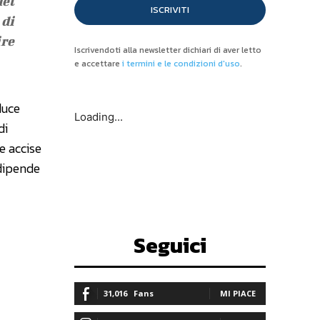
del
ISCRIVITI
 di
ire
Iscrivendoti alla newsletter dichiari di aver letto
e accettare
i termini e le condizioni d'uso
.
duce
Loading...
di
e accise
 dipende
Seguici
31,016
Fans
MI PIACE