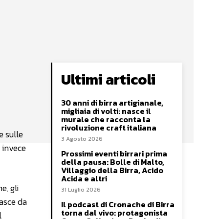
Ultimi articoli
30 anni di birra artigianale,
migliaia di volti: nasce il
murale che racconta la
rivoluzione craft italiana
 sulle
3 Agosto 2026
e invece
Prossimi eventi birrari prima
della pausa: Bolle di Malto,
Villaggio della Birra, Acido
Acida e altri
e, gli
31 Luglio 2026
nasce da
Il podcast di Cronache di Birra
torna dal vivo: protagonista
l