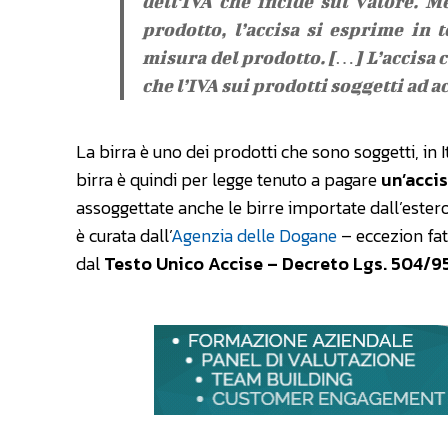
dell’IVA che incide sul valore. M
prodotto, l’accisa si esprime in 
misura del prodotto. […] L’accisa c
che l’IVA sui prodotti soggetti ad a
La birra è uno dei prodotti che sono soggetti, in It
birra è quindi per legge tenuto a pagare
un’acci
assoggettate anche le birre importate dall’estero
è curata dall’
Agenzia delle Dogane
– eccezion fat
dal
Testo Unico Accise – Decreto Lgs. 504/9