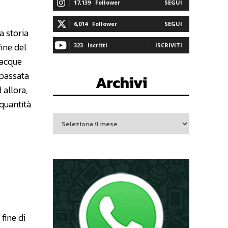
17,139
Follower
SEGUI
6,014
Follower
SEGUI
a storia
fine del
323
Iscritti
ISCRIVITI
iacque
 passata
Archivi
d allora,
 quantità
fine di