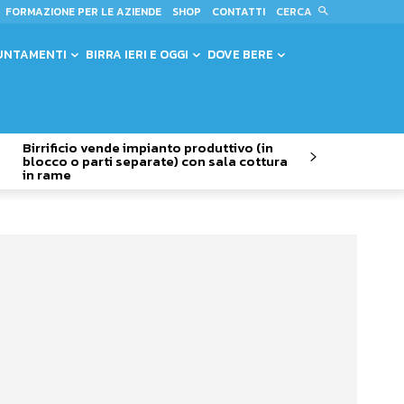
CERCA
FORMAZIONE PER LE AZIENDE
SHOP
CONTATTI
UNTAMENTI
BIRRA IERI E OGGI
DOVE BERE
Birrificio vende impianto produttivo (in
blocco o parti separate) con sala cottura
in rame