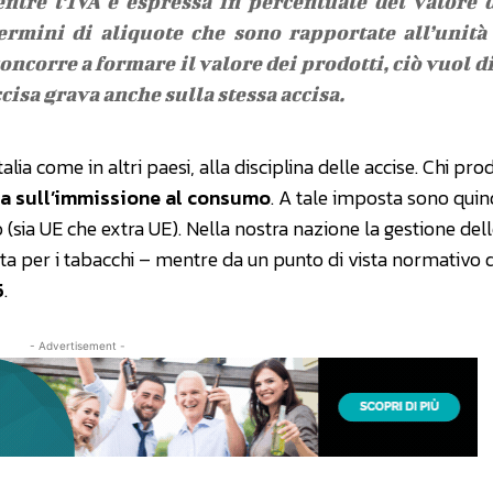
entre l’IVA è espressa in percentuale del valore 
termini di aliquote che sono rapportate all’unità
oncorre a formare il valore dei prodotti, ciò vuol d
ccisa grava anche sulla stessa accisa.
alia come in altri paesi, alla disciplina delle accise. Chi pro
sa sull’immissione al consumo
. A tale imposta sono quin
 (sia UE che extra UE). Nella nostra nazione la gestione dell
ta per i tabacchi – mentre da un punto di vista normativo
5
.
- Advertisement -