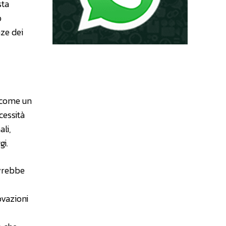
sta
o
nze dei
o come un
cessità
li,
gi.
avrebbe
ovazioni