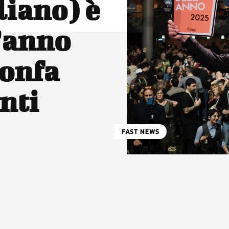
liano) è
l’anno
ionfa
nti
FAST NEWS
atsApp
Linkedin
X