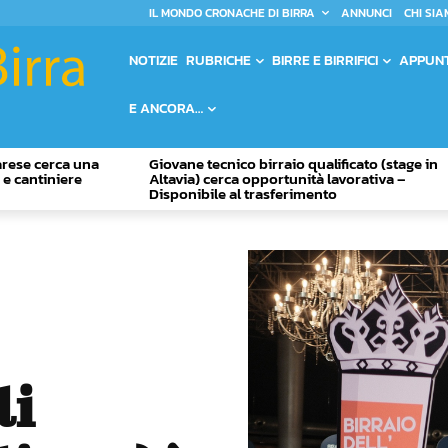
IL MONDO CRONACHE DI BIRRA
ANNUNCI
CHI SIA
NOTIZIE
RUBRICHE
BIRRE E BIRRIFICI
APPUN
E ANCORA…
Varese cerca una
Giovane tecnico birraio qualificato (stage in
o e cantiniere
Altavia) cerca opportunità lavorativa –
Disponibile al trasferimento
li