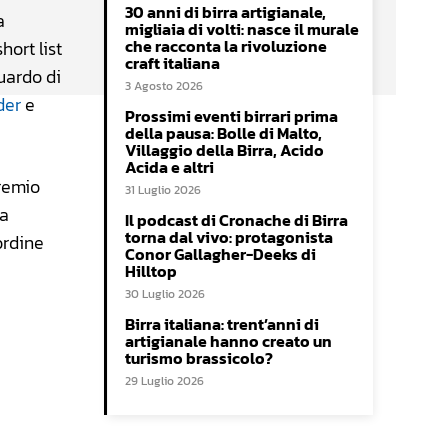
30 anni di birra artigianale,
a
migliaia di volti: nasce il murale
che racconta la rivoluzione
hort list
craft italiana
uardo di
3 Agosto 2026
der
e
Prossimi eventi birrari prima
della pausa: Bolle di Malto,
Villaggio della Birra, Acido
Acida e altri
premio
31 Luglio 2026
 a
Il podcast di Cronache di Birra
torna dal vivo: protagonista
ordine
Conor Gallagher-Deeks di
Hilltop
30 Luglio 2026
Birra italiana: trent’anni di
artigianale hanno creato un
turismo brassicolo?
29 Luglio 2026