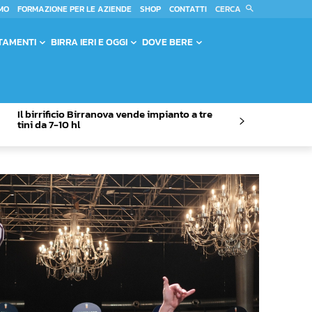
CERCA
MO
FORMAZIONE PER LE AZIENDE
SHOP
CONTATTI
TAMENTI
BIRRA IERI E OGGI
DOVE BERE
Il birrificio Birranova vende impianto a tre
tini da 7-10 hl