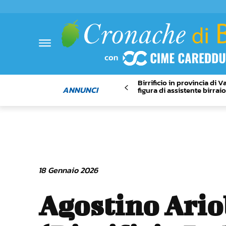
Birrificio in provincia di 
ANNUNCI
figura di assistente birrai
18 Gennaio 2026
Agostino Ario