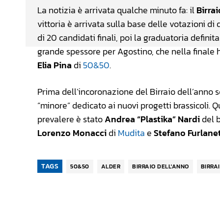
La notizia è arrivata qualche minuto fa: il
Birrai
vittoria è arrivata sulla base delle votazioni di 
di 20 candidati finali, poi la graduatoria definita
grande spessore per Agostino, che nella finale 
Elia Pina
di
50&50
.
Prima dell’incoronazione del Birraio dell’anno son
“minore” dedicato ai nuovi progetti brassicoli. 
prevalere è stato
Andrea “Plastika” Nardi
del b
Lorenzo Monacci
di
Mudita
e
Stefano Furlane
TAGS
50&50
ALDER
BIRRAIO DELL'ANNO
BIRRA