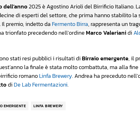
o dell’anno
2025 è Agostino Arioli del Birrificio Italiano. L
decine di esperti del settore, che prima hanno stabilito la s
. Il premio, indetto da
Fermento Birra
, rappresenta un trag
ha trionfato precedendo nell’ordine
Marco Valeriani
di
Al
o stati resi pubblici i risultati di
Birraio emergente
, il 
Quest’anno la finale è stata molto combattuta, ma alla fine
irrificio romano
Linfa Brewery
. Andrea ha preceduto nell’
tto
di
De Lab Fermentazioni
.
IO EMERGENTE
LINFA BREWERY