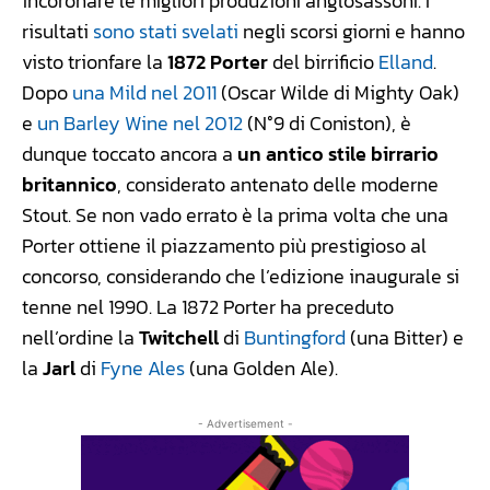
incoronare le migliori produzioni anglosassoni. I
risultati
sono stati svelati
negli scorsi giorni e hanno
visto trionfare la
1872 Porter
del birrificio
Elland
.
Dopo
una Mild nel 2011
(Oscar Wilde di Mighty Oak)
e
un Barley Wine nel 2012
(N°9 di Coniston), è
dunque toccato ancora a
un antico stile birrario
britannico
, considerato antenato delle moderne
Stout. Se non vado errato è la prima volta che una
Porter ottiene il piazzamento più prestigioso al
concorso, considerando che l’edizione inaugurale si
tenne nel 1990. La 1872 Porter ha preceduto
nell’ordine la
Twitchell
di
Buntingford
(una Bitter) e
la
Jarl
di
Fyne Ales
(una Golden Ale).
- Advertisement -