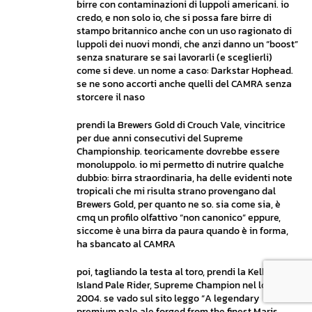
birre con contaminazioni di luppoli americani. io
credo, e non solo io, che si possa fare birre di
stampo britannico anche con un uso ragionato di
luppoli dei nuovi mondi, che anzi danno un “boost”
senza snaturare se sai lavorarli (e sceglierli)
come si deve. un nome a caso: Darkstar Hophead.
se ne sono accorti anche quelli del CAMRA senza
storcere il naso
prendi la Brewers Gold di Crouch Vale, vincitrice
per due anni consecutivi del Supreme
Championship. teoricamente dovrebbe essere
monoluppolo. io mi permetto di nutrire qualche
dubbio: birra straordinaria, ha delle evidenti note
tropicali che mi risulta strano provengano dal
Brewers Gold, per quanto ne so. sia come sia, è
cmq un profilo olfattivo “non canonico” eppure,
siccome è una birra da paura quando è in forma,
ha sbancato al CAMRA
poi, tagliando la testa al toro, prendi la Kelham
Island Pale Rider, Supreme Champion nel lontano
2004. se vado sul sito leggo “A legendary
premium pale ale forged from the finest Maris