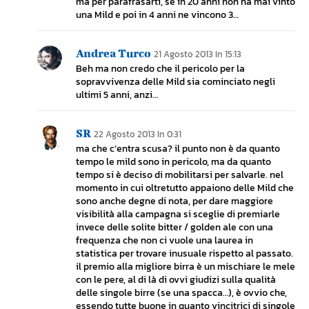
ma per parafrasarti, se in 20 anni non ha mai vinto
una Mild e poi in 4 anni ne vincono 3…
Andrea Turco
21 Agosto 2013 In 15:13
Beh ma non credo che il pericolo per la
sopravvivenza delle Mild sia cominciato negli
ultimi 5 anni, anzi…
SR
22 Agosto 2013 In 0:31
ma che c’entra scusa? il punto non è da quanto
tempo le mild sono in pericolo, ma da quanto
tempo si è deciso di mobilitarsi per salvarle. nel
momento in cui oltretutto appaiono delle Mild che
sono anche degne di nota, per dare maggiore
visibilità alla campagna si sceglie di premiarle
invece delle solite bitter / golden ale con una
frequenza che non ci vuole una laurea in
statistica per trovare inusuale rispetto al passato.
il premio alla migliore birra è un mischiare le mele
con le pere, al di là di ovvi giudizi sulla qualità
delle singole birre (se una spacca…), è ovvio che,
essendo tutte buone in quanto vincitrici di singole