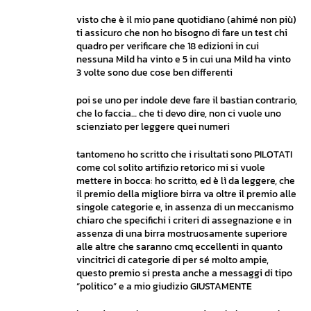
visto che è il mio pane quotidiano (ahimé non più)
ti assicuro che non ho bisogno di fare un test chi
quadro per verificare che 18 edizioni in cui
nessuna Mild ha vinto e 5 in cui una Mild ha vinto
3 volte sono due cose ben differenti
poi se uno per indole deve fare il bastian contrario,
che lo faccia… che ti devo dire, non ci vuole uno
scienziato per leggere quei numeri
tantomeno ho scritto che i risultati sono PILOTATI
come col solito artifizio retorico mi si vuole
mettere in bocca: ho scritto, ed è lì da leggere, che
il premio della migliore birra va oltre il premio alle
singole categorie e, in assenza di un meccanismo
chiaro che specifichi i criteri di assegnazione e in
assenza di una birra mostruosamente superiore
alle altre che saranno cmq eccellenti in quanto
vincitrici di categorie di per sé molto ampie,
questo premio si presta anche a messaggi di tipo
“politico” e a mio giudizio GIUSTAMENTE