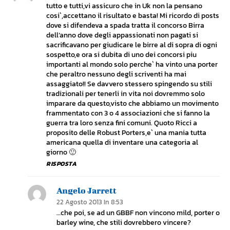
tutto e tutti,vi assicuro che in Uk non la pensano
cosi`,accettano il risultato e basta! Mi ricordo di posts
dove si difendeva a spada tratta il concorso Birra
dell’anno dove degli appassionati non pagati si
sacrificavano per giudicare le birre al di sopra di ogni
sospetto,e ora si dubita di uno dei concorsi piu
importanti al mondo solo perche` ha vinto una porter
che peraltro nessuno degli scriventi ha mai
assaggiato!! Se davvero stessero spingendo su stili
tradizionali per tenerli in vita noi dovremmo solo
imparare da questo,visto che abbiamo un movimento
frammentato con 3 o 4 associazioni che si fanno la
guerra tra loro senza fini comuni. Quoto Ricci a
proposito delle Robust Porters,e` una mania tutta
americana quella di inventare una categoria al
giorno 🙂
RISPOSTA
Angelo Jarrett
22 Agosto 2013 In 8:53
…che poi, se ad un GBBF non vincono mild, porter o
barley wine, che stili dovrebbero vincere?