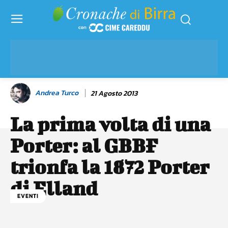
Andrea Turco
21 Agosto 2013
La prima volta di una
Porter: al GBBF
trionfa la 1872 Porter
di Elland
EVENTI