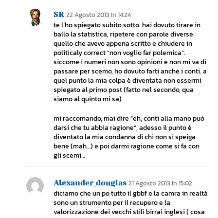
SR
22 Agosto 2013 In 14:24
te l’ho spiegato subito sotto. hai dovuto tirare in
ballo la statistica, ripetere con parole diverse
quello che avevo appena scritto e chiudere in
politicaly correct “non voglio far polemica”.
siccome i numeri non sono opinioni e non mi va di
passare per scemo, ho dovuto farti anche i conti. a
quel punto la mia colpa è diventata non essermi
spiegato al primo post (fatto nel secondo, qua
siamo al quinto mi sa)
mi raccomando, mai dire “eh, conti alla mano può
darsi che tu abbia ragione”, adesso il punto è
diventato la mia condanna di chi non si speiga
bene (mah…) e poi darmi ragione come si fa con
gli scemi…
Alexander_douglas
21 Agosto 2013 In 15:02
diciamo che un po tutto il gbbf e la camra in realtà
sono un strumento per il recupero e la
valorizzazione dei vecchi stili birrai inglesi ( cosa