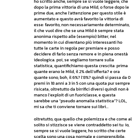
ho scritto anche, sempre se si vuole leggere, che
dopo la prima vittoria di una Mild, o forse dopo le
prime due, anche l’attenzione per questo stile è
aumentato e questo avrà favorito la vittoria di
esse: favorito, non necessariamente determinato,
il che vuol dire che se una Mild è sempre stata
anonima rispetto alle (esempio) bitter, nel
momento in cui diventano più interessanti ho
tutte le carte in regola per premiare e posso
decidere di farlo senza remore e in piena onestà
ideologica. poi, se vogliamo tornare sulla
statistica, quantifichiamo questa crescita: prima
quante erano le Mild, il 2% dell’offerta? e ora
quante sono, boh, il 6%? l’8%? quindi si passa da 0
premi in 18 anni a 3 in 5 con una quota pur sempre
risicata, oltretutto da birrifici diversi quindi non è
manco l’exploit di un fuoriclasse, e questa
sarebbe una “pseudo anomalia statistica”? LOL,
mi sa che ti conviene tornare sui libri…
oltretutto, qua quello che polemizza e che come al
solito si stizzisce se viene contraddetto sei tu: io,
sempre se si vuole leggere, ho scritto che certe
scelta sono una cosa normale e comprensibile.