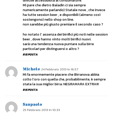
difficile accessibilità al consumatore.
Mi pare che dietro Baladin ci sia sempre
numericamente parlando) Statale nove , che invece
ha tutte session beer , e disponibili (almeno così
sostengono) nello shop on line.
non sarebbe più giusto premiare il secondo caso ?
ho notato l’ assenza dei birrifici più noti nelle session
beer , dove hanno vinto molti birrifici nuovi.
sarà una tendenza nuova puntare sulla birre
particolari per distinguersi o altro ?
RISPOSTA
Michele
24 Febbraio 2013 In 16:57
Mi fa enormemente piacere che Birranova abbia
colto l’oro con quella che, probabilmente, è sempre
stata la sua miglior birra: NEGRAMARA EXTRA!!!
RISPOSTA
Sanpaolo
25 Febbraio 2013 In 10:33