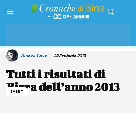
Andrea Turco
23 Febbraio 2013
Tutti i risultati di
Birra dell’anno 2013
EVENTI
Facebook
WhatsApp
Linkedin