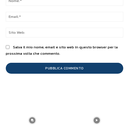
Ema
Sit
We
Salva il mio nome, email e sito web in questo browser per la
prossima volta che commento.