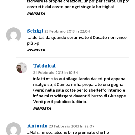
iscrivere le proprie creazioni…un po’ per scelta, un po’
costretti dal costo per ogni singola bottiglia!
RISPOSTA
Schigi
23 Febbraio 2013 In 22:04
taldeital, da quando sei arrivato il Ducato non vince
più ;-p
RISPOSTA
Taldeital
24 Febbraio 2013 In 10:54
infatti mi sto autoflagellando da ieri. poi appena
risalgo su, il Campa mi ha preparato una gogna
(vera) nella sala cotte per lo sberleffo interno e
infine mi crocifiggerà davanti il busto di Giuseppe
Verdi per il pubblico ludibrio.
RISPOSTA
Antonio
23 Febbraio 2013 In 22:07
…Mah.. nn so… alcune birre premiate che ho