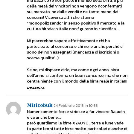
ma bazzico (e non poco) il mondo della birra, e piu’
della metà dei vincitori non vengono riconfermati
sul mercato, ne dalle vendite ne tanto meno dai
consumi! Viceversa altri che stanno
“monopolizzando” in senso positivo il mercato e la
cultura birraia in Italia non figurano in classifica….
Mi piacerebbe sapere effettivamente chi ha
partecipato al concorso e chi no, e anche perchè ci
sono dei non assegnati (mancanza di iscrizioni o
scarsa qualita’…)
Se no, mi dispiace dirlo, ma come ogni anno, birra
dell’anno si conferma un buon concorso, ma che non
centra niente con il mondo della birra reale in Italia!!!
RISPOSTA
Miticobuk
24 Febbraio 2013 In 10:53
Numericamente forse si riesce a far vincere Baladin ,
e va anche bene….
però guardiamo le birre XYAUYU , terre e lune varie
(a parte leon) tutte birre molto particolari e anche di