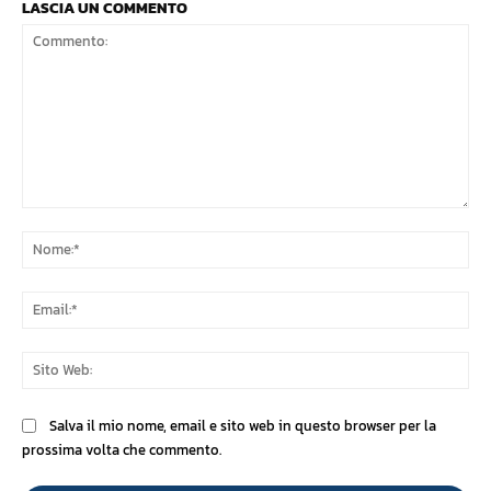
LASCIA UN COMMENTO
Commento:
No
Ema
Sit
We
Salva il mio nome, email e sito web in questo browser per la
prossima volta che commento.