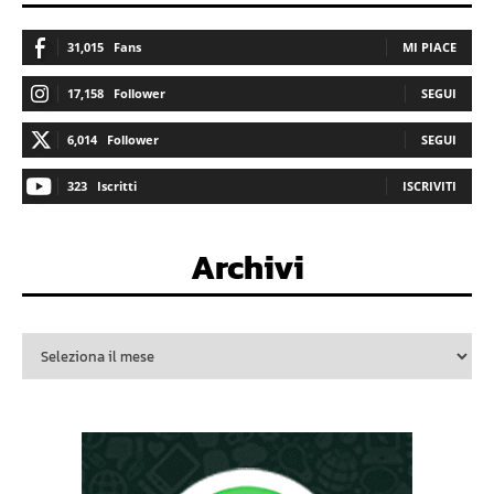
31,015
Fans
MI PIACE
17,158
Follower
SEGUI
6,014
Follower
SEGUI
323
Iscritti
ISCRIVITI
Archivi