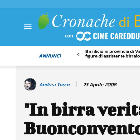
Birrificio in provincia di 
ANNUNCI
figura di assistente birrai
23 Aprile 2008
Andrea Turco
"In birra verit
Buonconvento