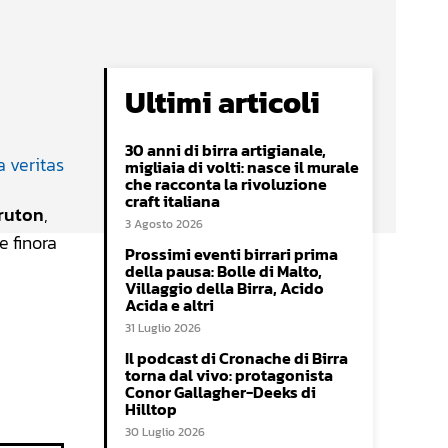
Ultimi articoli
30 anni di birra artigianale,
migliaia di volti: nasce il murale
che racconta la rivoluzione
craft italiana
ruton
,
3 Agosto 2026
e finora
Prossimi eventi birrari prima
della pausa: Bolle di Malto,
Villaggio della Birra, Acido
Acida e altri
31 Luglio 2026
Il podcast di Cronache di Birra
torna dal vivo: protagonista
Conor Gallagher-Deeks di
Hilltop
30 Luglio 2026