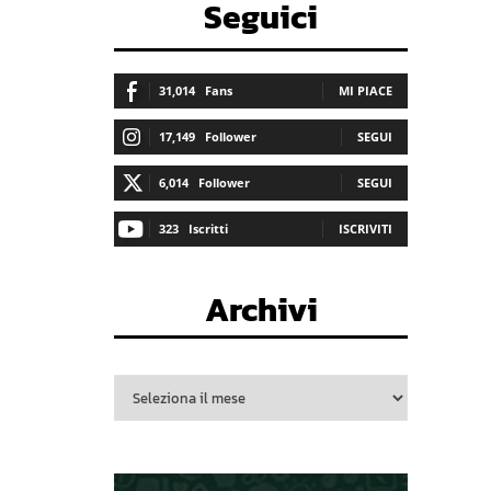
Seguici
31,014
Fans
MI PIACE
17,149
Follower
SEGUI
6,014
Follower
SEGUI
323
Iscritti
ISCRIVITI
Archivi