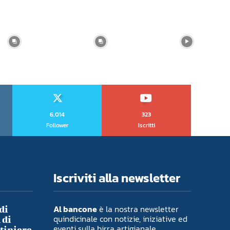
6,014
323
Follower
Iscritti
Iscriviti alla newsletter
Al bancone
è la nostra newsletter
di
quindicinale con notizie, iniziative ed
 di
eventi sulla birra artigianale.
ntiniere