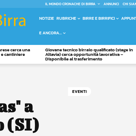
IL MONDO CRONACHE DI BIRRA
ANNUNCI
CHI SIA
NOTIZIE
RUBRICHE
BIRRE E BIRRIFICI
APPUN
E ANCORA…
Varese cerca una
Giovane tecnico birraio qualificato (stage in
o e cantiniere
Altavia) cerca opportunità lavorativa –
Disponibile al trasferimento
EVENTI
as" a
 (SI)