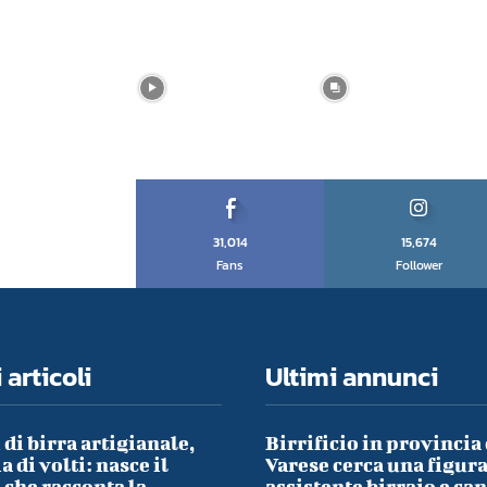
31,014
15,674
Fans
Follower
 articoli
Ultimi annunci
 di birra artigianale,
Birrificio in provincia 
a di volti: nasce il
Varese cerca una figura
che racconta la
assistente birraio e ca