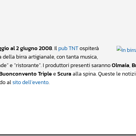
atsApp
Linkedin
X
ggio al 2 giugno 2008
. Il
pub TNT
ospiterà
gna della birra artigianale, con tanta musica,
e” e “ristorante”. I produttori presenti saranno
Olmaia
,
B
Buonconvento Triple
e
Scura
alla spina. Queste le notizi
ndo al
sito dell’evento
.