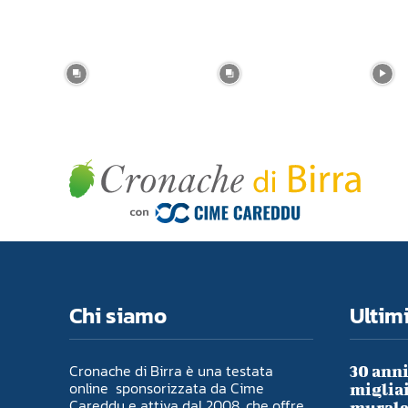
Chi siamo
Ultimi
Cronache di Birra è una testata
30 anni
online sponsorizzata da Cime
migliai
Careddu e attiva dal 2008, che offre
murale 