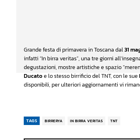
Facebook
Wh
CONDIVIDERE
Grande festa di primavera in Toscana dal
31 ma
infatti “In birra veritas”, una tre giorni all’inse
degustazioni, mostre artistiche e spazio “merend
Ducato
e lo stesso birrificio del TNT, con le sue
disponibili, per ulteriori aggiornamenti vi rima
TAGS
BIRRERYA
IN BIRRA VERITAS
TNT