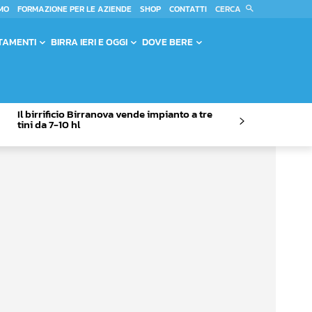
CERCA
MO
FORMAZIONE PER LE AZIENDE
SHOP
CONTATTI
TAMENTI
BIRRA IERI E OGGI
DOVE BERE
Il birrificio Birranova vende impianto a tre
tini da 7-10 hl