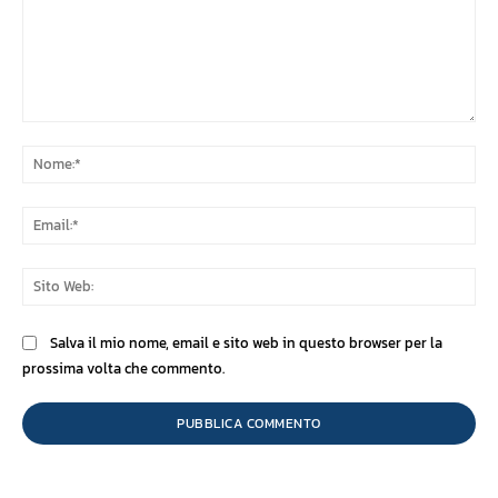
Commento:
No
Ema
Sit
We
Salva il mio nome, email e sito web in questo browser per la
prossima volta che commento.