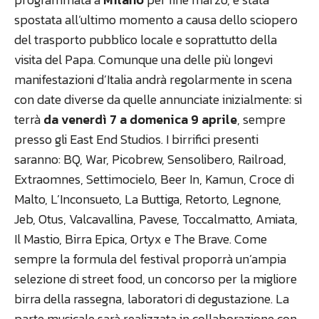
spostata all’ultimo momento a causa dello sciopero
del trasporto pubblico locale e soprattutto della
visita del Papa. Comunque una delle più longevi
manifestazioni d’Italia andrà regolarmente in scena
con date diverse da quelle annunciate inizialmente: si
terrà
da venerdì 7 a domenica 9 aprile
, sempre
presso gli East End Studios. I birrifici presenti
saranno: BQ, War, Picobrew, Sensolibero, Railroad,
Extraomnes, Settimocielo, Beer In, Kamun, Croce di
Malto, L’Inconsueto, La Buttiga, Retorto, Legnone,
Jeb, Otus, Valcavallina, Pavese, Toccalmatto, Amiata,
Il Mastio, Birra Epica, Ortyx e The Brave. Come
sempre la formula del festival proporrà un’ampia
selezione di street food, un concorso per la migliore
birra della rassegna, laboratori di degustazione. La
parte musicale sarà realizzata in collaborazione con