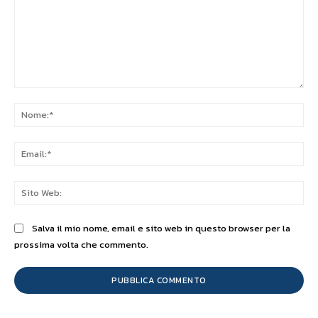
Commento:
No
Ema
Sit
We
Salva il mio nome, email e sito web in questo browser per la
prossima volta che commento.