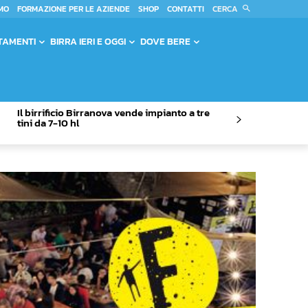
CERCA
MO
FORMAZIONE PER LE AZIENDE
SHOP
CONTATTI
TAMENTI
BIRRA IERI E OGGI
DOVE BERE
Il birrificio Birranova vende impianto a tre
tini da 7-10 hl