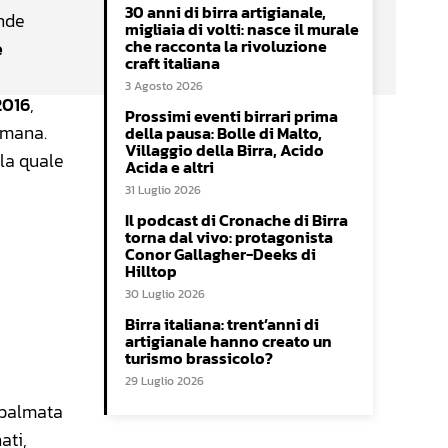
30 anni di birra artigianale,
ande
migliaia di volti: nasce il murale
che racconta la rivoluzione
e
craft italiana
3 Agosto 2026
2016
,
Prossimi eventi birrari prima
timana.
della pausa: Bolle di Malto,
Villaggio della Birra, Acido
lla quale
Acida e altri
31 Luglio 2026
Il podcast di Cronache di Birra
torna dal vivo: protagonista
Conor Gallagher-Deeks di
Hilltop
30 Luglio 2026
Birra italiana: trent’anni di
artigianale hanno creato un
turismo brassicolo?
29 Luglio 2026
spalmata
ati,