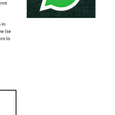
ermi
 in
ne (se
ro lo