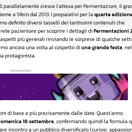
 parallelamente cresce l’attesa per Fermentazioni, il gr
ieme a Sfero dal 2013. I preparativi per la
quarta edizion
o definito diversi tasselli dei tantissimi contenuti che
ete pazientare per scoprire i dettagli di
Fermentazioni 
aspetti più generali rinviando le sorprese di qualche set
emo ancora una volta al cospetto di
una grande festa
, ne
ria protagonista.
- Advertisement -
ioni di base e più precisamente dalle date. Quest’anno
 domenica 18 settembre
, confermando quindi la formula 
are incontro a un pubblico diversificato (curiosi, appassion