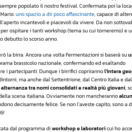
 sempre popolato il nostro festival. Confermata poi la loca
 Mario:
uno spazio a dir poco affascinante
, capace di alte
ll’aperto incantevoli e piacevoli da vivere. Da non sottova
 per ospitare i tanti workshop (tema su cui torneremo) e u
ro debutto lo scorso anno.
erò la birra. Ancora una volta Fermentazioni si baserà su
u
rama brassicolo nazionale, confermando ed esaltando
re i partecipanti. Dunque i birrifici copriranno
l’intera geo
intorni, ma anche dal Settentrione, dal Centro Italia e dal
 alternanza tra nomi consolidati e realtà più giovani
, 
o della scena italiana. Ovviamente non mancheranno
alcu
ndono decisamente felice. Se non l’aveste capito, sono a d
6!
sentata dal programma di
workshop e laboratori
cui ho acc