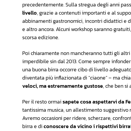
precedentemente. Sulla stregua degli anni passat
livello
, grazie a contenuti importanti e al suppo
abbinamenti gastronomici, incontri didattici e
e altro ancora. Alcuni workshop saranno gratuit
scorsa edizione.
Poi chiaramente non mancheranno tutti gli altri
imperdibile sin dal 2013. Come sempre infonder
una buona birra occorre cibo di livello adeguato.
diventata più inflazionata di “ciaone” – ma chi
veloci, ma estremamente gustose
, che ben si
Per il resto ormai
sapete cosa aspettarvi da F
tantissima musica, un allestimento suggestivo ma
Avremo occasioni per ridere, scherzare, confront
birra e di
conoscere da vicino i rispettivi birra