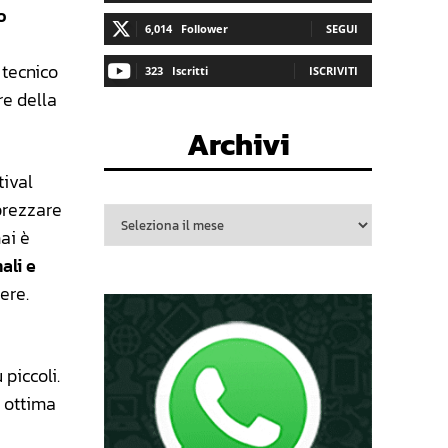
o
6,014
Follower
SEGUI
 tecnico
323
Iscritti
ISCRIVITI
re della
Archivi
tival
prezzare
ai è
ali e
ere.
piccoli.
e ottima