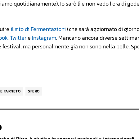
iamo quotidianamente). Io sarò lì e non vedo l’ora di god
guire
il sito di Fermentazioni
(che sarà aggiornato di giorno
ook
,
Twitter
e
Instagram
. Mancano ancora diverse settima
 festival, ma personalmente già non sono nella pelle. Spe
NE FARNETO
SFERO
o
he di Birra, è giudice in concorsi nazionali e internazionali,