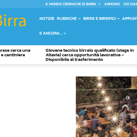
IL MONDO CRONACHE DI BIRRA
ANNUNCI
CHI SIA
NOTIZIE
RUBRICHE
BIRRE E BIRRIFICI
APPUN
E ANCORA…
Varese cerca una
Giovane tecnico birraio qualificato (stage in
o e cantiniere
Altavia) cerca opportunità lavorativa –
Disponibile al trasferimento