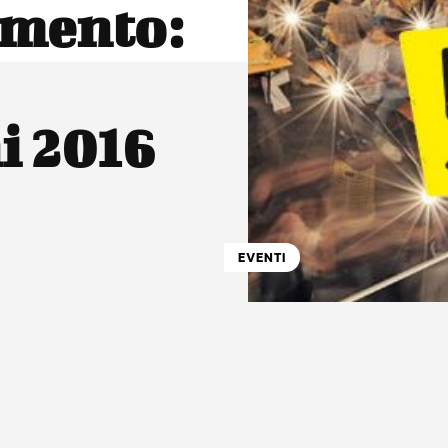
omento:
i 2016
EVENTI
atsApp
Linkedin
X