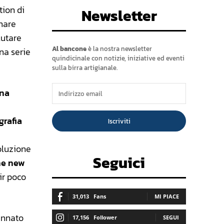
tion di
Newsletter
rnare
lutare
Al bancone
è la nostra newsletter
na serie
quindicinale con notizie, iniziative ed eventi
sulla birra artigianale.
na
grafia
Iscriviti
soluzione
Seguici
ne new
ir poco
31,013
Fans
MI PIACE
ennato
17,156
Follower
SEGUI