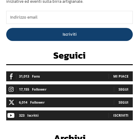
iniziative ed eventi sulla birra artigianale.
Iscriviti
Seguici
31,013
Fans
MI PIACE
17,155
Follower
SEGUI
6,014
Follower
SEGUI
323
Iscritti
ISCRIVITI
Archivi