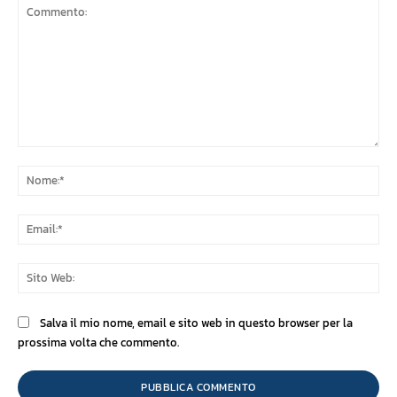
Commento:
No
Ema
Sit
We
Salva il mio nome, email e sito web in questo browser per la
prossima volta che commento.