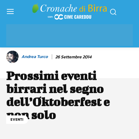
Andrea Turco
26 Settembre 2014
Prossimi eventi
birrari nel segno
dell’Oktoberfest e
non solo
EVENTI