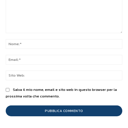
Commento:
No
Ema
Sit
We
Salva il mio nome, email e sito web in questo browser per la
prossima volta che commento.