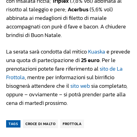
con insalata riccia;
Triplex
(7,8% vol) abbinata al
risotto al taleggio e pere;
Acerbus
(5,6% vol)
abbinata ai medaglioni di filetto di maiale
accompagnati con purè d fave e bacon. A chiudere
brindisi di Buon Natale.
La serata sarà condotta dal mitico
Kuaska
e prevede
una quota di partecipazione di
25 euro
. Per le
prenotazioni potete fare riferimento al
sito de La
Frottola
, mentre per informazioni sul birrificio
bisognerà attendere che il
sito web
sia completato,
oppure – ovviamente – si potrà prender parte alla
cena di martedì prossimo.
TAGS
CROCE DI MALTO
FROTTOLA