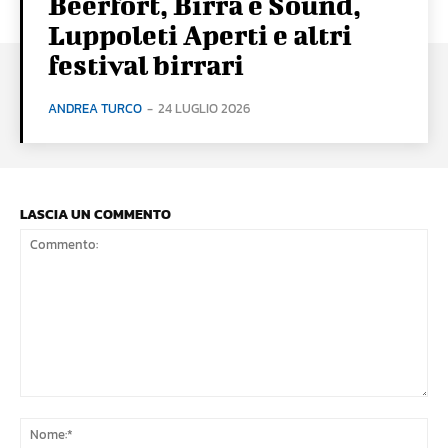
Beerfort, Birra e Sound,
Luppoleti Aperti e altri
festival birrari
ANDREA TURCO
-
24 LUGLIO 2026
LASCIA UN COMMENTO
Commento:
No