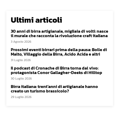
Ultimi articoli
30 anni di birra artigianale, migliaia di volti: nasce
il murale che racconta la rivoluzione craft italiana
3 Agosto 2026
Prossimi eventi birrari prima della pausa: Bolle di
Malto, Villaggio della Birra, Acido Acida e altri
31 Luglio 2026
Il podcast di Cronache di Birra torna dal vivo:
protagonista Conor Gallagher-Deeks di Hilltop
30 Luglio 2026
Birra italiana: trent’anni di artigianale hanno
creato un turismo brassicolo?
29 Luglio 2026