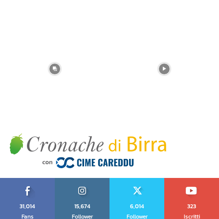
31,014
15,674
6,014
323
Fans
Follower
Follower
Iscritti