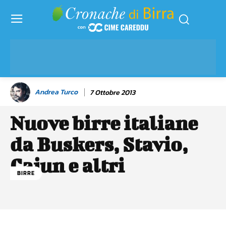
Andrea Turco
7 Ottobre 2013
Nuove birre italiane
da Buskers, Stavio,
Cajun e altri
BIRRE