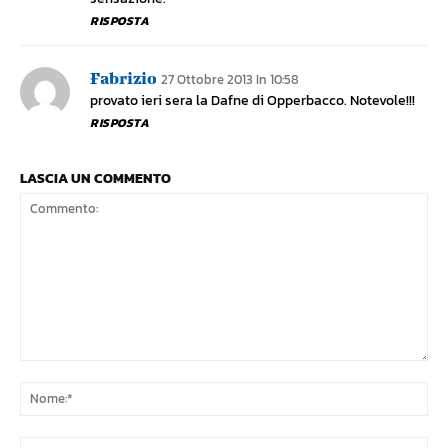
RISPOSTA
Fabrizio
27 Ottobre 2013 In 10:58
provato ieri sera la Dafne di Opperbacco. Notevole!!!
RISPOSTA
LASCIA UN COMMENTO
Commento:
No
Ema