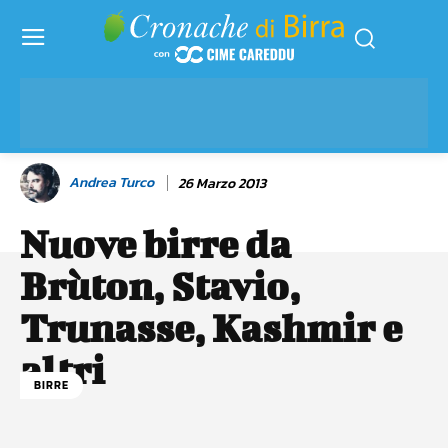
Andrea Turco
26 Marzo 2013
Nuove birre da
Brùton, Stavio,
Trunasse, Kashmir e
altri
BIRRE