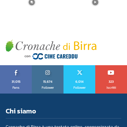
31,015
15,674
6,014
323
Fans
Follower
Follower
Iscritti
Chi siamo
Cronache di Birra è una testata online sponsorizzata da