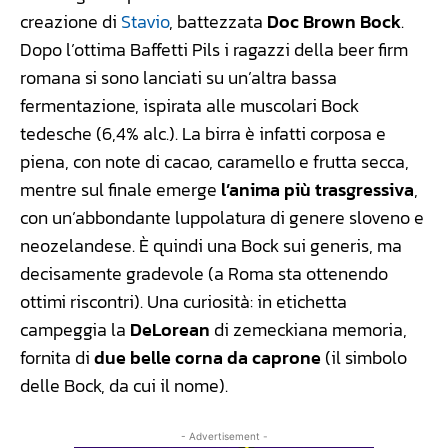
creazione di
Stavio
, battezzata
Doc Brown Bock
.
Dopo l’ottima Baffetti Pils i ragazzi della beer firm
romana si sono lanciati su un’altra bassa
fermentazione, ispirata alle muscolari Bock
tedesche (6,4% alc.). La birra è infatti corposa e
piena, con note di cacao, caramello e frutta secca,
mentre sul finale emerge
l’anima più trasgressiva
,
con un’abbondante luppolatura di genere sloveno e
neozelandese. È quindi una Bock sui generis, ma
decisamente gradevole (a Roma sta ottenendo
ottimi riscontri). Una curiosità: in etichetta
campeggia la
DeLorean
di zemeckiana memoria,
fornita di
due belle corna da caprone
(il simbolo
delle Bock, da cui il nome).
- Advertisement -