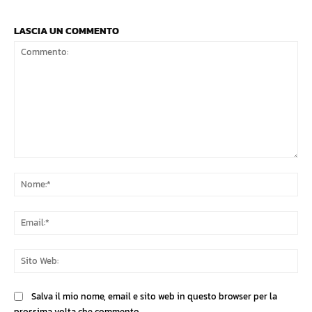
LASCIA UN COMMENTO
Commento:
No
Ema
Sit
We
Salva il mio nome, email e sito web in questo browser per la