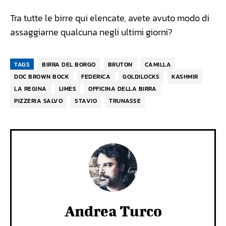
Tra tutte le birre qui elencate, avete avuto modo di
assaggiarne qualcuna negli ultimi giorni?
TAGS
BIRRA DEL BORGO
BRUTON
CAMILLA
DOC BROWN BOCK
FEDERICA
GOLDILOCKS
KASHMIR
LA REGINA
LIMES
OFFICINA DELLA BIRRA
PIZZERIA SALVO
STAVIO
TRUNASSE
Andrea Turco