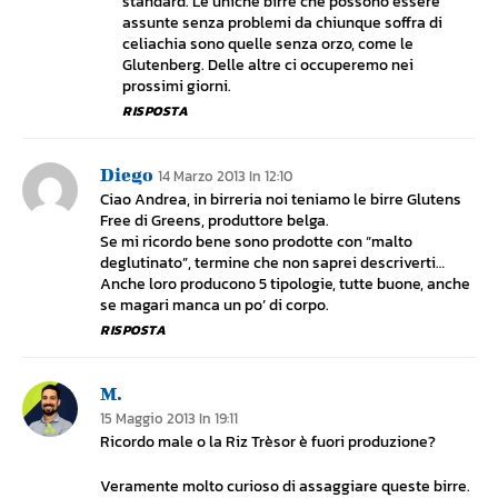
standard. Le uniche birre che possono essere
assunte senza problemi da chiunque soffra di
celiachia sono quelle senza orzo, come le
Glutenberg. Delle altre ci occuperemo nei
prossimi giorni.
RISPOSTA
Diego
14 Marzo 2013 In 12:10
Ciao Andrea, in birreria noi teniamo le birre Glutens
Free di Greens, produttore belga.
Se mi ricordo bene sono prodotte con “malto
deglutinato”, termine che non saprei descriverti…
Anche loro producono 5 tipologie, tutte buone, anche
se magari manca un po’ di corpo.
RISPOSTA
M.
15 Maggio 2013 In 19:11
Ricordo male o la Riz Trèsor è fuori produzione?
Veramente molto curioso di assaggiare queste birre.