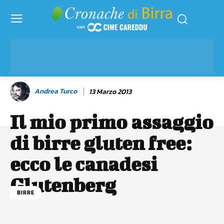
Andrea Turco
13 Marzo 2013
Il mio primo assaggio
di birre gluten free:
ecco le canadesi
Glutenberg
BIRRE