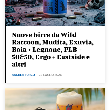
Nuove birre da Wild
Raccoon, Mudita, Exuvia,
Boia + Legnone, PLB +
50&50, Ergo + Eastside e
altri
ANDREA TURCO
-
28 LUGLIO 2026