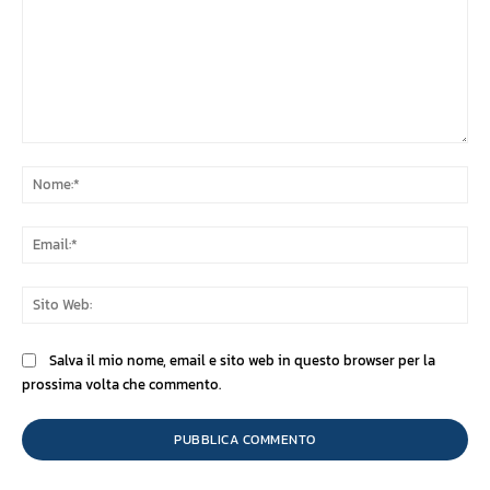
Commento:
No
Ema
Sit
We
Salva il mio nome, email e sito web in questo browser per la
prossima volta che commento.