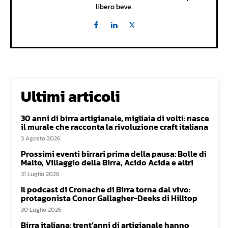
libero beve.
Ultimi articoli
30 anni di birra artigianale, migliaia di volti: nasce
il murale che racconta la rivoluzione craft italiana
3 Agosto 2026
Prossimi eventi birrari prima della pausa: Bolle di
Malto, Villaggio della Birra, Acido Acida e altri
31 Luglio 2026
Il podcast di Cronache di Birra torna dal vivo:
protagonista Conor Gallagher-Deeks di Hilltop
30 Luglio 2026
Birra italiana: trent’anni di artigianale hanno