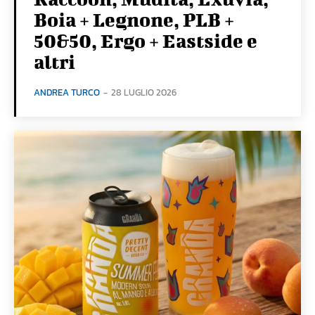
Boia + Legnone, PLB +
50&50, Ergo + Eastside e
altri
ANDREA TURCO
-
28 LUGLIO 2026