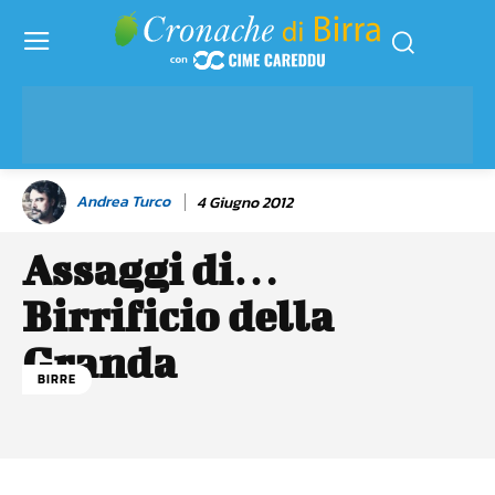
Andrea Turco
4 Giugno 2012
Assaggi di…
Birrificio della
Granda
BIRRE