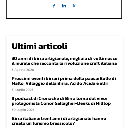
Ultimi articoli
30 anni di birra artigianale, migliaia di volti: nasce
il murale che racconta la rivoluzione craft italiana
3 Agosto 2026
Prossimi eventi birrari prima della pausa: Bolle di
Malto, Villaggio della Birra, Acido Acida e altri
31 Luglio 2026
Il podcast di Cronache di Birra torna dal vivo:
protagonista Conor Gallagher-Deeks di Hilltop
30 Luglio 2026
Birra italiana: trent’anni di artigianale hanno
creato un turismo brassicolo?