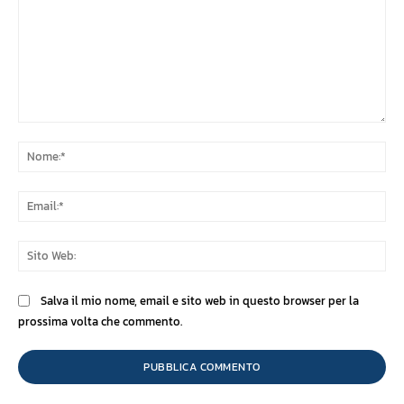
Commento:
No
Ema
Sit
We
Salva il mio nome, email e sito web in questo browser per la
prossima volta che commento.