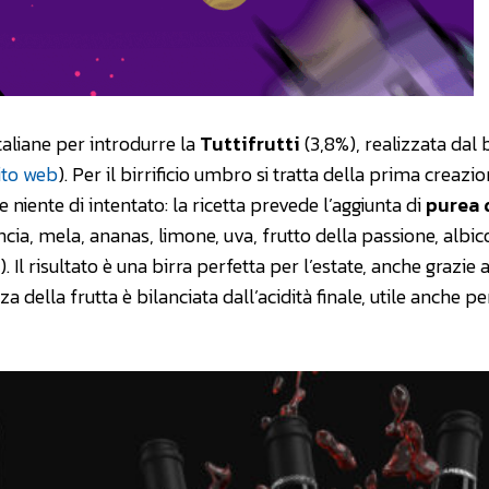
taliane per introdurre la
Tuttifrutti
(3,8%), realizzata dal b
ito web
). Per il birrificio umbro si tratta della prima creazi
 niente di intentato: la ricetta prevede l’aggiunta di
purea 
ncia, mela, ananas, limone, uva, frutto della passione, albic
l risultato è una birra perfetta per l’estate, anche grazie a
a della frutta è bilanciata dall’acidità finale, utile anche pe