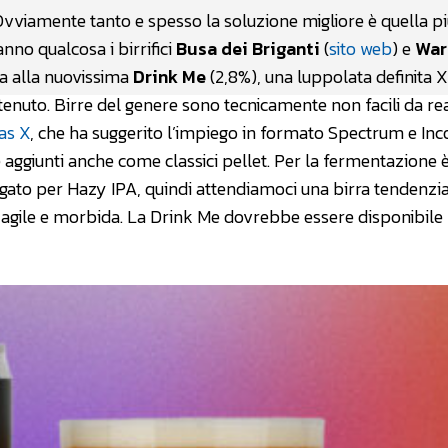
viamente tanto e spesso la soluzione migliore è quella p
nno qualcosa i birrifici
Busa dei Briganti
(
sito web
) e
War
ta alla nuovissima
Drink Me
(2,8%), una luppolata definita 
nuto. Birre del genere sono tecnicamente non facili da rea
as X
, che ha suggerito l’impiego in formato Spectrum e Inc
aggiunti anche come classici pellet. Per la fermentazione è
iegato per Hazy IPA, quindi attendiamoci una birra tendenz
agile e morbida. La Drink Me dovrebbe essere disponibile