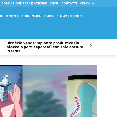
CERCA
FORMAZIONE PER LE AZIENDE
SHOP
CONTATTI
UNTAMENTI
BIRRA IERI E OGGI
DOVE BERE
Birrificio vende impianto produttivo (in
blocco o parti separate) con sala cottura
in rame