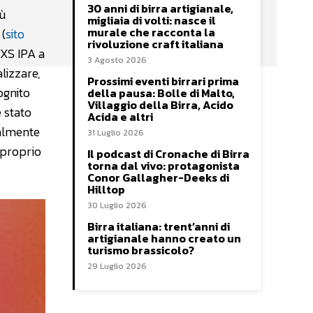
30 anni di birra artigianale,
iù
migliaia di volti: nasce il
murale che racconta la
(
sito
rivoluzione craft italiana
XXS IPA a
3 Agosto 2026
lizzare,
Prossimi eventi birrari prima
ognito
della pausa: Bolle di Malto,
Villaggio della Birra, Acido
 stato
Acida e altri
ialmente
31 Luglio 2026
 proprio
Il podcast di Cronache di Birra
torna dal vivo: protagonista
Conor Gallagher-Deeks di
Hilltop
30 Luglio 2026
Birra italiana: trent’anni di
artigianale hanno creato un
turismo brassicolo?
29 Luglio 2026