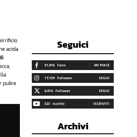
irrificio
Seguici
one acida
di
occa,
31,016
Fans
MI PIACE
lla
17,139
Follower
SEGUI
r pulire
6,014
Follower
SEGUI
323
Iscritti
ISCRIVITI
Archivi