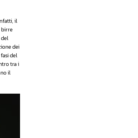
atti, il
 birre
 del
zione dei
fasi del
tro tra i
no il