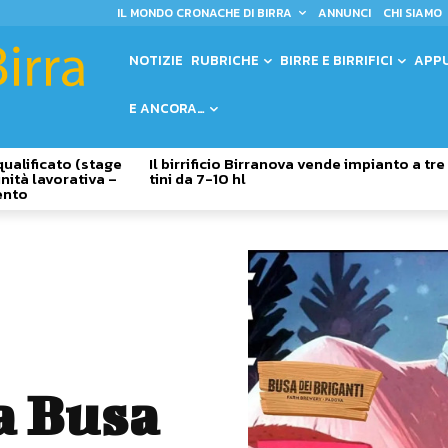
IL MONDO CRONACHE DI BIRRA
ANNUNCI
CHI SIAMO
NOTIZIE
RUBRICHE
BIRRE E BIRRIFICI
APP
E ANCORA…
qualificato (stage
Il birrificio Birranova vende impianto a tre
nità lavorativa –
tini da 7-10 hl
ento
a Busa