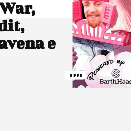
 War,
dit,
avena e
BIRRE
atsApp
Linkedin
X