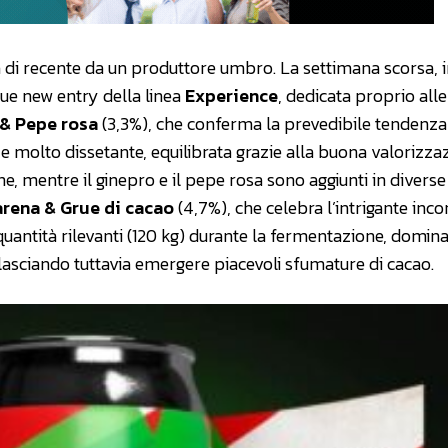
ta di recente da un produttore umbro. La settimana scorsa, inf
due new entry della linea
Experience
, dedicata proprio alle
 & Pepe rosa
(3,3%), che conferma la prevedibile tendenza
 e molto dissetante, equilibrata grazie alla buona valorizza
ne, mentre il ginepro e il pepe rosa sono aggiunti in diverse 
rena & Grue di cacao
(4,7%), che celebra l’intrigante incon
quantità rilevanti (120 kg) durante la fermentazione, domina
 lasciando tuttavia emergere piacevoli sfumature di cacao.