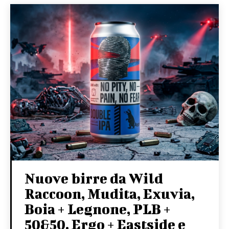
Nuove birre da Wild
Raccoon, Mudita, Exuvia,
Boia + Legnone, PLB +
50&50, Ergo + Eastside e