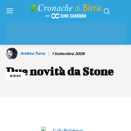
Andrea Turco
1 Settembre 2008
Due novità da Stone
BIRRE
Facebook
WhatsApp
Linkedin