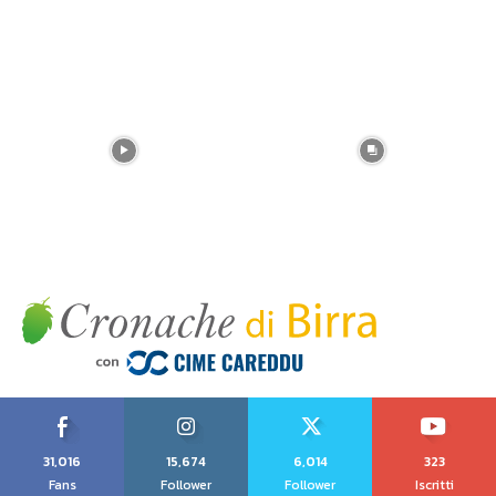
31,016
15,674
6,014
323
Fans
Follower
Follower
Iscritti