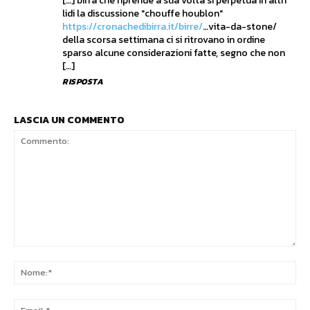
[…] birra che riprende a sua volta si perpetua in altri
lidi la discussione "chouffe houblon"
https://cronachedibirra.it/birre/
…vita-da-stone/
della scorsa settimana ci si ritrovano in ordine
sparso alcune considerazioni fatte, segno che non
[…]
RISPOSTA
LASCIA UN COMMENTO
Commento:
No
Ema