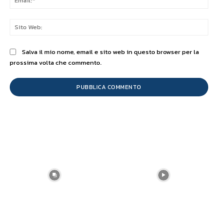
Sit
We
Salva il mio nome, email e sito web in questo browser per la
prossima volta che commento.