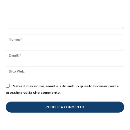
Commento:
No
Ema
Sit
We
Salva il mio nome, email e sito web in questo browser per la
prossima volta che commento.