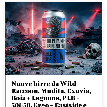
Nuove birre da Wild
Raccoon, Mudita, Exuvia,
Boia + Legnone, PLB +
50&50, Ergo + Eastside e