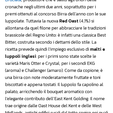
cronache negli ultimi due anni, soprattutto per i
premi ottenuti al concorso Birra dell’anno con le sue
luppolate. Tuttavia la nuova
Red Oast
(4,1%) si
allontana da quel filone per abbracciare le tradizioni
brassicole del Regno Unito: è infatti una classica Best
Bitter, costruita secondo i dettami dello stile. La
ricetta prevede quindi l’impiego esclusivo di
malti e
luppoli inglesi
: per i primi sono state scelte le
varietà Maris Otter e Crystal, per i secondi EKG
(aroma) e Challenger (amaro). Come da copione, è
una birra con note moderatamente fruttate e toni
biscottati e appena tostati. Il luppolo fa capolino al
palato, arricchendo il bouquet aromatico con
l’elegante contributo dell’East Kent Golding. Il nome
trae origine dalle Oast House del Kent e delle West
Midlands, antichi edifici rurali dal tetto conico nei quali