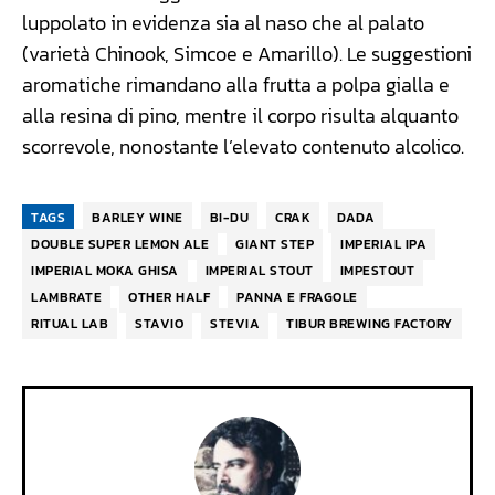
luppolato in evidenza sia al naso che al palato
(varietà Chinook, Simcoe e Amarillo). Le suggestioni
aromatiche rimandano alla frutta a polpa gialla e
alla resina di pino, mentre il corpo risulta alquanto
scorrevole, nonostante l’elevato contenuto alcolico.
TAGS
BARLEY WINE
BI-DU
CRAK
DADA
DOUBLE SUPER LEMON ALE
GIANT STEP
IMPERIAL IPA
IMPERIAL MOKA GHISA
IMPERIAL STOUT
IMPESTOUT
LAMBRATE
OTHER HALF
PANNA E FRAGOLE
RITUAL LAB
STAVIO
STEVIA
TIBUR BREWING FACTORY