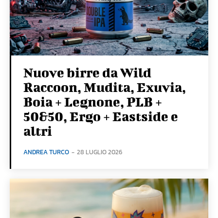
Nuove birre da Wild
Raccoon, Mudita, Exuvia,
Boia + Legnone, PLB +
50&50, Ergo + Eastside e
altri
ANDREA TURCO
-
28 LUGLIO 2026