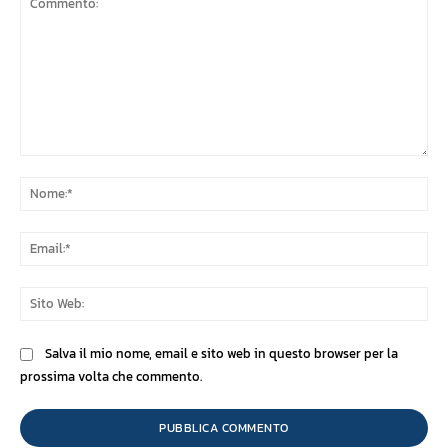
Commento:
No
Ema
Sit
We
Salva il mio nome, email e sito web in questo browser per la
prossima volta che commento.