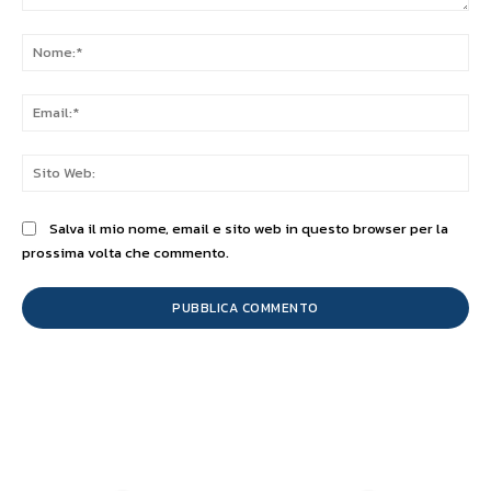
Commento:
No
Ema
Sit
We
Salva il mio nome, email e sito web in questo browser per la
prossima volta che commento.