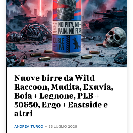
Nuove birre da Wild
Raccoon, Mudita, Exuvia,
Boia + Legnone, PLB +
50&50, Ergo + Eastside e
altri
ANDREA TURCO
-
28 LUGLIO 2026