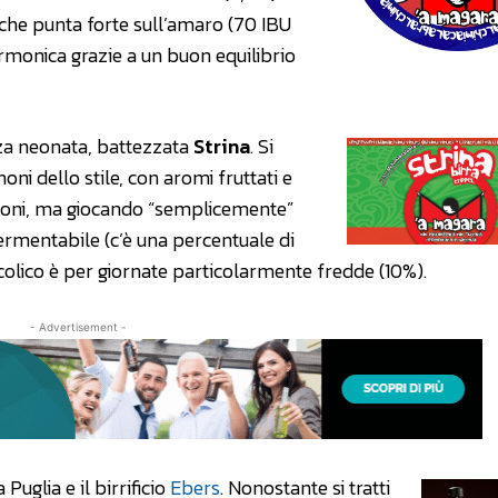
 che punta forte sull’amaro (70 IBU
rmonica grazie a un buon equilibrio
rza neonata, battezzata
Strina
. Si
noni dello stile, con aromi fruttati e
azioni, ma giocando “semplicemente”
ermentabile (c’è una percentuale di
lcolico è per giornate particolarmente fredde (10%).
- Advertisement -
Puglia e il birrificio
Ebers
. Nonostante si tratti