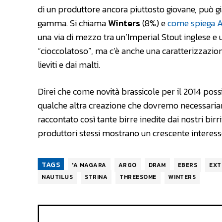
di un produttore ancora piuttosto giovane, può g
gamma. Si chiama
Winters
(8%) e
come spiega A
una via di mezzo tra un’Imperial Stout inglese e
“cioccolatoso”, ma c’è anche una caratterizzazio
lieviti e dai malti.
Direi che come novità brassicole per il 2014 possi
qualche altra creazione che dovremo necessari
raccontato così tante birre inedite dai nostri birr
produttori stessi mostrano un crescente interess
TAGS
'A MAGARA
ARGO
DRAM
EBERS
EXT
NAUTILUS
STRINA
THREESOME
WINTERS