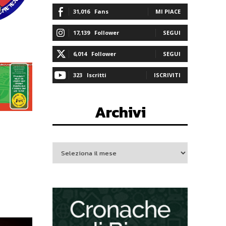
31,016
Fans
MI PIACE
17,139
Follower
SEGUI
6,014
Follower
SEGUI
323
Iscritti
ISCRIVITI
Archivi