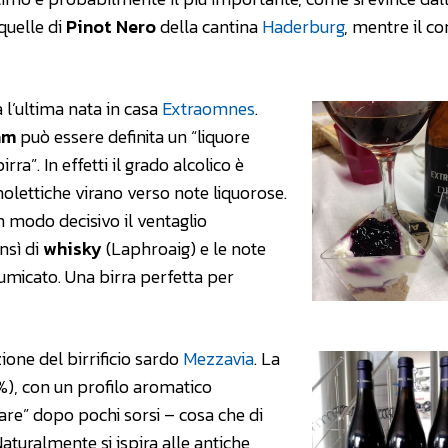
 quelle di
Pinot Nero
della cantina
Haderburg
, mentre il c
 l’ultima nata in casa
Extraomnes
.
am
può essere definita un “liquore
ra”. In effetti il grado alcolico è
nolettiche virano verso note liquorose.
n modo decisivo il ventaglio
nsì di
whisky
(Laphroaig) e le note
ffumicato. Una birra perfetta per
ione del birrificio sardo
Mezzavia
. La
5%), con un profilo aromatico
re” dopo pochi sorsi – cosa che di
turalmente si ispira alle antiche