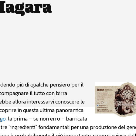
Magara
atsApp
Linkedin
X
endo più di qualche pensiero per il
ccompagnare il tutto con birra
ebbe allora interessarvi conoscere le
a scoprire in questa ultima panoramica
go
, la prima – se non erro – barricata
i tre “ingredienti” fondamentali per una produzione del gen
imo è probabilmente il più importante, come si evince dall