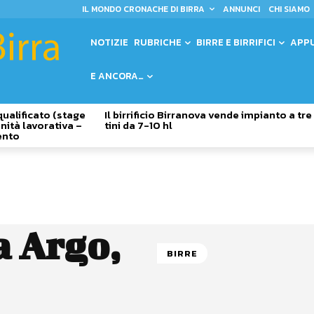
IL MONDO CRONACHE DI BIRRA
ANNUNCI
CHI SIAMO
NOTIZIE
RUBRICHE
BIRRE E BIRRIFICI
APP
E ANCORA…
qualificato (stage
Il birrificio Birranova vende impianto a tre
nità lavorativa –
tini da 7-10 hl
ento
a Argo,
BIRRE