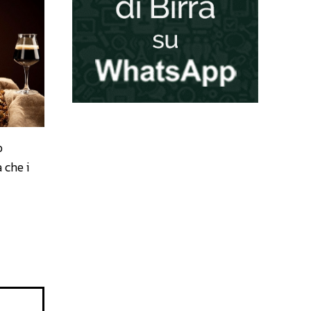
o
 che i