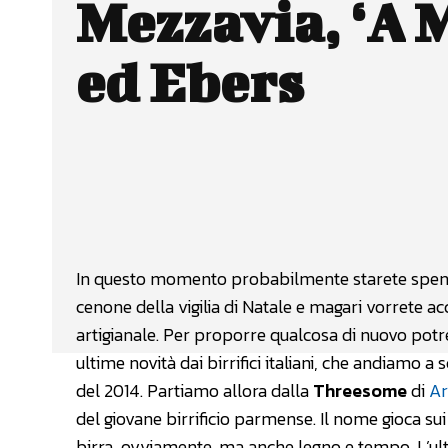
Mezzavia, ‘A 
ed Ebers
Facebook
Wh
CONDIVIDERE
In questo momento probabilmente starete spend
cenone della vigilia di Natale e magari vorrete a
artigianale. Per proporre qualcosa di nuovo potr
ultime novità dai birrifici italiani, che andiamo 
del 2014. Partiamo allora dalla
Threesome
di
Ar
del giovane birrificio parmense. Il nome gioca su
birra, ovviamente, ma anche legno e tempo. L’ult