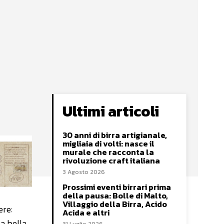
Ultimi articoli
30 anni di birra artigianale,
migliaia di volti: nasce il
murale che racconta la
rivoluzione craft italiana
3 Agosto 2026
Prossimi eventi birrari prima
della pausa: Bolle di Malto,
Villaggio della Birra, Acido
ere:
Acida e altri
a bella