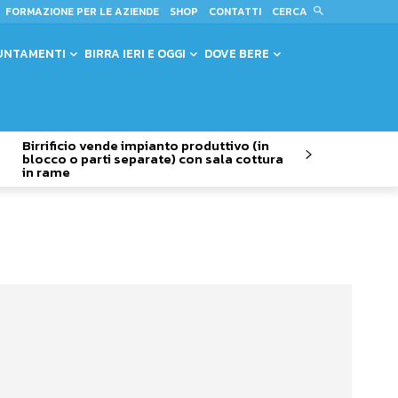
CERCA
FORMAZIONE PER LE AZIENDE
SHOP
CONTATTI
UNTAMENTI
BIRRA IERI E OGGI
DOVE BERE
Birrificio vende impianto produttivo (in
blocco o parti separate) con sala cottura
in rame