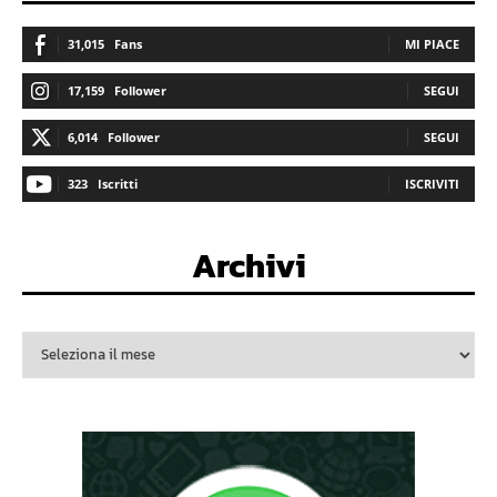
31,015
Fans
MI PIACE
17,159
Follower
SEGUI
6,014
Follower
SEGUI
323
Iscritti
ISCRIVITI
Archivi