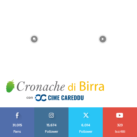
31,015
15,674
6,014
323
Fans
Follower
Follower
Iscritti